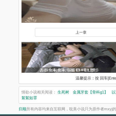
上一章
温馨提示：按 回车[En
情欲小说相关阅读：
生死树
金属牙套【骨科g1】
以
絮絮如霏
归顺
所有内容均来自互联网，耽美小说只为原作者mxyj的