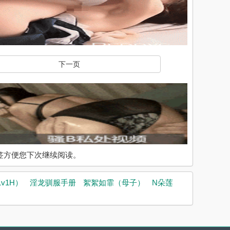
下一页
入书签方便您下次继续阅读。
v1H）
淫龙驯服手册
絮絮如霏（母子）
N朵莲