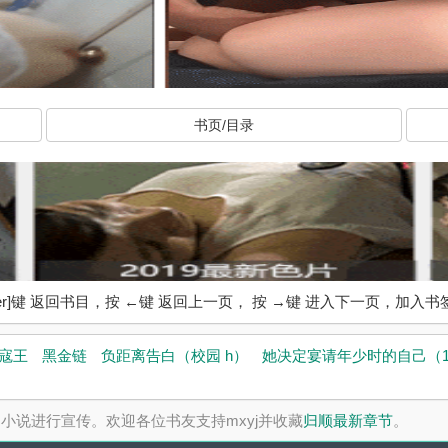
书页/目录
ter]键 返回书目，按 ←键 返回上一页， 按 →键 进入下一页，加
寇王
黑金链
负距离告白（校园 h）
她决定宴请年少时的自己（1
小说进行宣传。欢迎各位书友支持mxyj并收藏
归顺最新章节
。