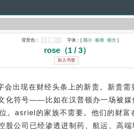
背景色：
字体：
[
很小
标准
很大
]
rose（1 / 3）
加入书签
些名字会出现在财经头条上的新贵。新贵
文化符号——比如在汉普顿办一场被媒
位。asriel的家族不需要。他们的财
控股公司已经渗透进制药、航运、高端