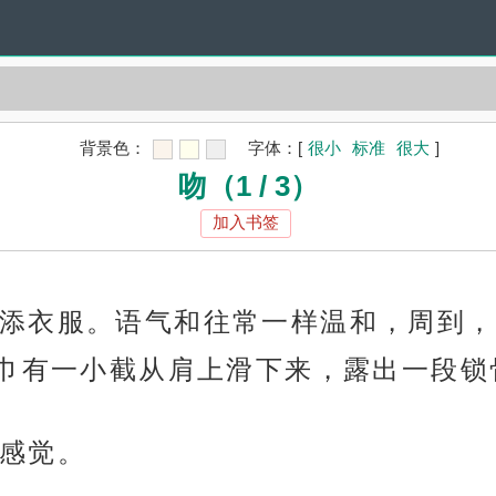
背景色：
字体：
[
很小
标准
很大
]
吻（1 / 3）
加入书签
添衣服。语气和往常一样温和，周到，
巾有一小截从肩上滑下来，露出一段锁
感觉。