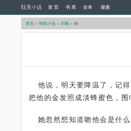
耽美小说
首 页
书 库
全本
搜索
首页
情欲小说
归顺
吻
他说，明天要降温了，记得
把他的金发照成淡蜂蜜色，围
她忽然想知道吻他会是什么