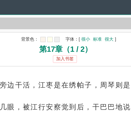
背景色：
字体：
[
很小
标准
很大
]
第17章（1 / 2）
加入书签
旁边干活，江枣是在绣帕子，周琴则是
几眼，被江行安察觉到后，干巴巴地说