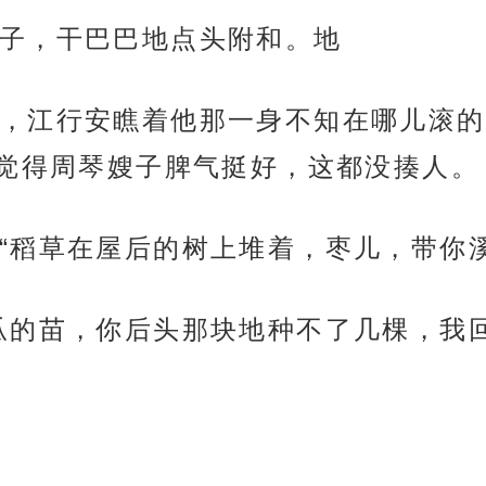
子，干巴巴地点头附和。地
，江行安瞧着他那一身不知在哪儿滚的
觉得周琴嫂子脾气挺好，这都没揍人。
“稻草在屋后的树上堆着，枣儿，带你溪
瓜的苗，你后头那块地种不了几棵，我