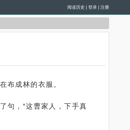
阅读历史
|
登录
|
注册
在布成林的衣服。
了句，“这曹家人，下手真