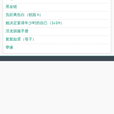
黑金链
负距离告白（校园 h）
她决定宴请年少时的自己（1v1H）
淫龙驯服手册
絮絮如霏（母子）
孽缘