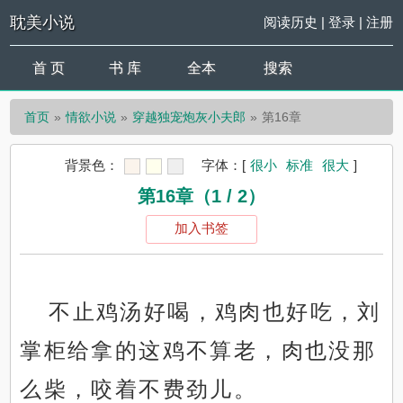
耽美小说
阅读历史
|
登录
|
注册
首 页
书 库
全本
搜索
首页
情欲小说
穿越独宠炮灰小夫郎
第16章
背景色：
字体：
[
很小
标准
很大
]
第16章（1 / 2）
加入书签
不止鸡汤好喝，鸡肉也好吃，刘
掌柜给拿的这鸡不算老，肉也没那
么柴，咬着不费劲儿。