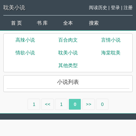
耽美小说
阅读历史
|
登录
|
注册
首 页
书 库
全本
搜索
高辣小说
百合肉文
言情小说
情欲小说
耽美小说
海棠耽美
其他类型
小说列表
1
<<
1
0
>>
0