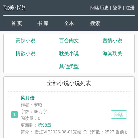
耽美小说
阅读历史
|
登录
|
注册
首 页
书 库
全本
搜索
高辣小说
百合肉文
言情小说
情欲小说
耽美小说
海棠耽美
其他类型
全部小说小说列表
风月债
作者：宋昭
字数：66万字
1
阅读
阅读量：0
更新到：
第98章
简介：
晋江VIP2026-08-01完结 总书评数：2527 当