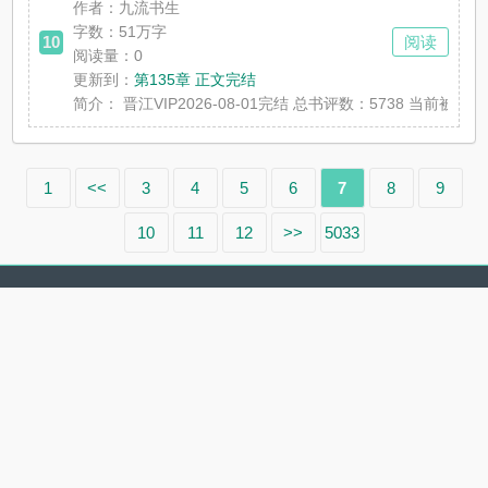
作者：九流书生
字数：51万字
10
阅读
阅读量：0
更新到：
第135章 正文完结
简介：
晋江VIP2026-08-01完结 总书评数：5738 当
1
<<
3
4
5
6
7
8
9
10
11
12
>>
5033