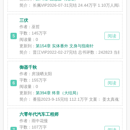
简介：
长佩VIP2026-07-31完结 24.44万字 1.10
三伏
作者：巫哲
字数：145万字
5
阅读
阅读量：0
更新到：
第154章 实体番外 文身与指南针
简介：
晋江VIP2022-02-27完结 总书评数：242823
御器千秋
作者：房顶晒太阳
字数：155万字
6
阅读
阅读量：0
更新到：
第394章 终章（大结局）
简介：
番茄2023-9-15完结 112.1万字 文案： 姜
六零年代汽车工程师
作者：雨中花慢
字数：107万字
7
阅读