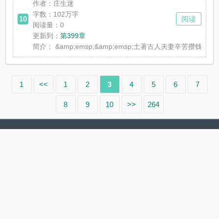
作者：庄生迷
字数：102万字
10
阅读
阅读量：0
更新到：
第399章
简介：
&amp;emsp;&amp;emsp;土著古人夫妻
1
<<
1
2
3
4
5
6
7
8
9
10
>>
264