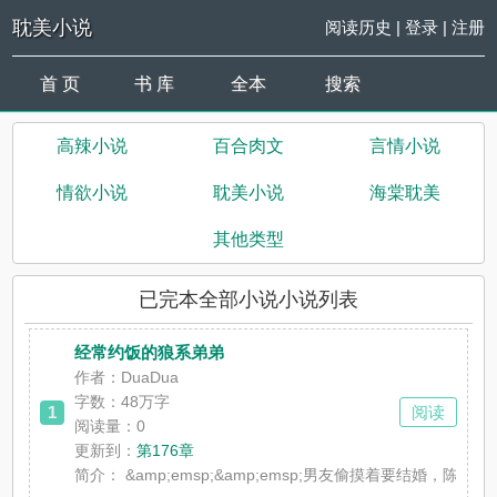
耽美小说
阅读历史
|
登录
|
注册
首 页
书 库
全本
搜索
高辣小说
百合肉文
言情小说
情欲小说
耽美小说
海棠耽美
其他类型
已完本全部小说小说列表
经常约饭的狼系弟弟
作者：DuaDua
字数：48万字
1
阅读
阅读量：0
更新到：
第176章
简介：
&amp;emsp;&amp;emsp;男友偷摸着要结婚，