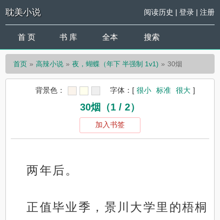
耽美小说
阅读历史
|
登录
|
注册
首 页
书 库
全本
搜索
首页
高辣小说
夜，蝴蝶（年下 半强制 1v1)
30烟
背景色：
字体：
[
很小
标准
很大
]
30烟（1 / 2）
加入书签
两年后。
正值毕业季，景川大学里的梧桐