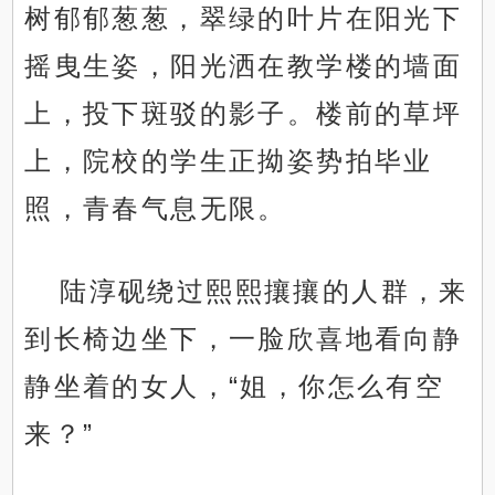
树郁郁葱葱，翠绿的叶片在阳光下
摇曳生姿，阳光洒在教学楼的墙面
上，投下斑驳的影子。楼前的草坪
上，院校的学生正拗姿势拍毕业
照，青春气息无限。
陆淳砚绕过熙熙攘攘的人群，来
到长椅边坐下，一脸欣喜地看向静
静坐着的女人，“姐，你怎么有空
来？”