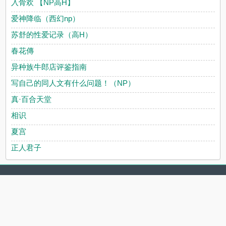
入骨欢 【NP高H】
爱神降临（西幻np）
苏舒的性爱记录（高H）
春花傳
异种族牛郎店评鉴指南
写自己的同人文有什么问题！（NP）
真·百合天堂
相识
夏宫
正人君子