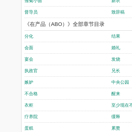
雏菊小苗
新衣
督导员
致辞稿
《在产品（ABO）》全部章节目录
分化
结果
会面
婚礼
宴会
发烧
执政官
兄长
嫉妒
中央公园
不合格
醒来
衣柜
至少现在
疗养院
缓释
蛋糕
累赘