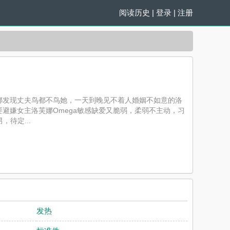
阅读历史
|
登录
|
注册
娜发现丈夫鸟都不鸟她，一天到晚见不着人婚姻不如意的洛
避嫌女主洛芙娜Omega敏感缺爱又脆弱，柔弱不主动，习
待定...
提供无弹窗阅读，书友所发表的在产品（ABO）评论，并不
发热