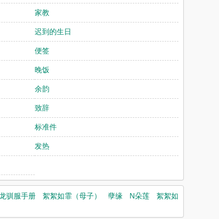
家教
迟到的生日
便签
晚饭
余韵
致辞
标准件
发热
龙驯服手册
絮絮如霏（母子）
孽缘
N朵莲
絮絮如