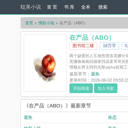
耽美小说
首 页
书 库
全本
搜索
首页
情欲小说
在产品（ABO）
在产品（ABO）
图书馆二楼
18万字
两个缺爱的人互相伤害洛芙娜分
芙娜偷偷跑回娘家找温柔哥哥安
惯顺从男主阿列克斯alpha前期
《在产品（ABO）》是图书馆二
最新章节：
退热
代表耽美小说赞同或者支持在产品
更新时间：2026-08-02 09:55:1
开始阅读
加入书架
《在产品（ABO）》最新章节
退热
依恋