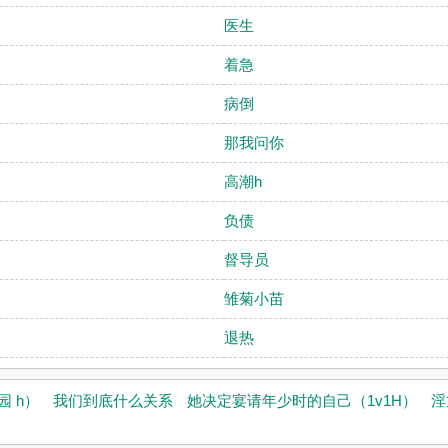
医生
着急
病倒
那我问你
高潮h
负债
督导员
雏菊小苗
退热
 h）
我们到底什么关系
她决定宴请年少时的自己（1v1H）
淫