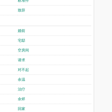
标准件
致辞
婚前
宅邸
空房间
请求
对不起
余温
治疗
余烬
回家