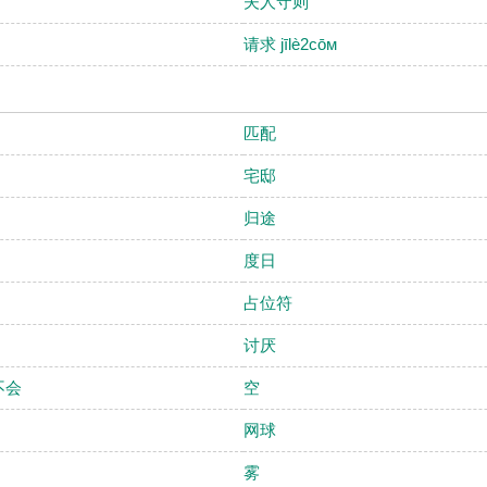
夫人守则
请求 jīlè2cōм
匹配
宅邸
归途
度日
占位符
讨厌
不会
空
网球
雾