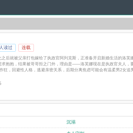
0人读过
连载
化之后就被父亲打包嫁给了执政官阿列克斯，正准备开启新婚生活的洛芙
慰求抱抱，结果被哥哥拒之门外，理由是——洛芙娜现在是执政官夫人，要
工作狂，回避性人格，逃避亲密关系，后期分离焦虑可能会有温柔男2女追男，
楼精心创作的情欲小说，耽美小说实时更新在产品（ABO）最新章节并且
（ABO）读者的观点。
5
沉溺