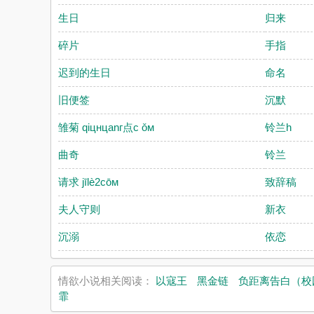
生日
归来
碎片
手指
迟到的生日
命名
旧便签
沉默
雏菊 qiцнцanг点c ǒм
铃兰h
曲奇
铃兰
请求 jīlè2cōм
致辞稿
夫人守则
新衣
沉溺
依恋
情欲小说相关阅读：
以寇王
黑金链
负距离告白（校园
霏