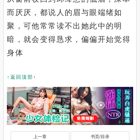
而厌厌，都说人的眉与眼端绪如
聚，可他常常读不出她此中的明
暗，就会变得恳求，偏偏开始觉得
身体
↑返回顶部↑
上一章
书页/目录