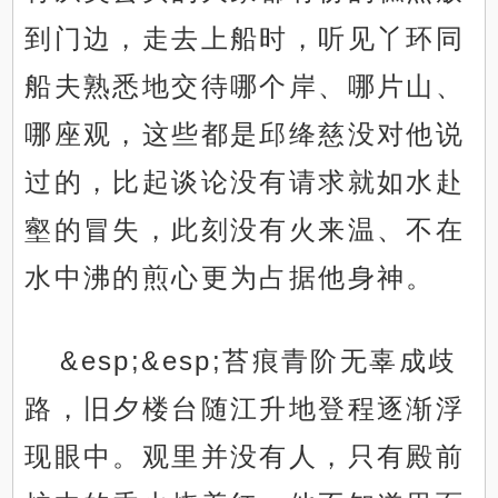
到门边，走去上船时，听见丫环同
船夫熟悉地交待哪个岸、哪片山、
哪座观，这些都是邱绛慈没对他说
过的，比起谈论没有请求就如水赴
壑的冒失，此刻没有火来温、不在
水中沸的煎心更为占据他身神。
&esp;&esp;苔痕青阶无辜成歧
路，旧夕楼台随江升地登程逐渐浮
现眼中。观里并没有人，只有殿前