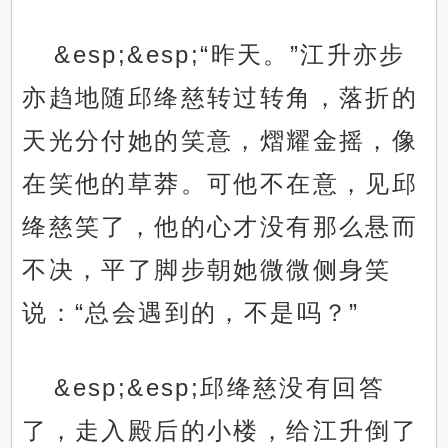
&esp;&esp;“昨天。”江升亦步
亦趋地随邱绛慈转过转角，落折的
天光分付她的笑意，熠耀金摇，像
在笑他的草莽。可他不在意，见邱
绛慈笑了，他的心才没有那么悬而
不决，平了脚步朝她微微侧身笑
说：“总会遇到的，不是吗？”
&esp;&esp;邱绛慈没有回答
了，走入殿后的小楼，给江升倒了