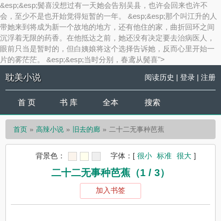
&esp;&esp;鬓喜没想过有一天她会告别吴县，也许会回来也许不
会，至少不是也开始觉得短暂的一年。 &esp;&esp;那个叫江升的人
带她来到将成为新一个故地的地方，还有他住的家，曲折回环之间
沉浮着无限的药香。在他抵达之前，她还没有决定要去治病医人，
眼前只当是暂时的，但白姨娘将这个选择告诉她，反而心里开始一
片的雾茫茫。 &esp;&esp;当时分别，春鸢从鬓喜">
耽美小说
阅读历史
|
登录
|
注册
首 页
书 库
全本
搜索
首页
高辣小说
旧去的廊
二十二无事种芭蕉
背景色：
字体：
[
很小
标准
很大
]
二十二无事种芭蕉（1 / 3）
加入书签