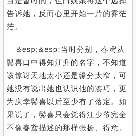
当是暂时的，但白姨娘将这个选择
告诉她，反而心里开始一片的雾茫
茫。
&esp;&esp;当时分别，春鸢从
鬓喜口中得知江升的名字，不知道
该惊讶天地太小还是缘分太窄，可
她没有说出她也认识他的凑巧，更
为庆幸鬓喜以后至少有了落定。如
果说了，鬓喜只会觉得江少爷完全
不像春鸢描述的那样张扬、得意。