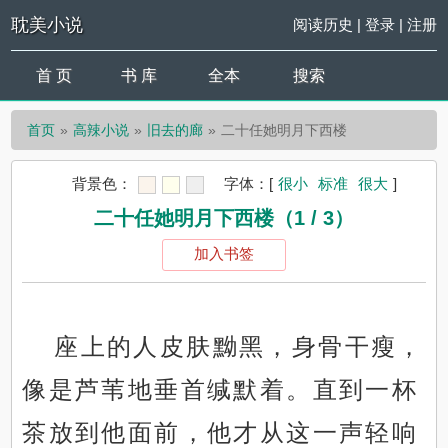
耽美小说
阅读历史
|
登录
|
注册
首 页
书 库
全本
搜索
首页
高辣小说
旧去的廊
二十任她明月下西楼
背景色：
字体：
[
很小
标准
很大
]
二十任她明月下西楼（1 / 3）
加入书签
座上的人皮肤黝黑，身骨干瘦，
像是芦苇地垂首缄默着。直到一杯
茶放到他面前，他才从这一声轻响