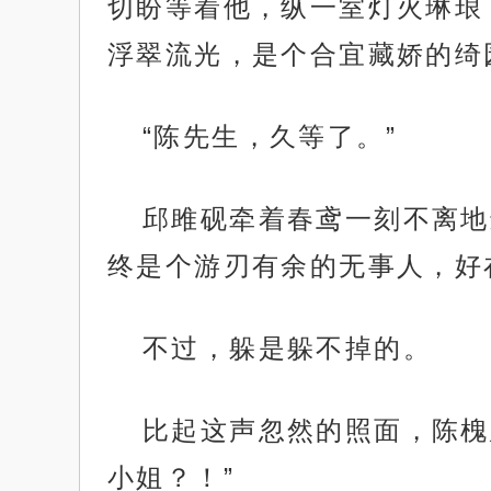
切盼等着他，纵一室灯火琳琅
浮翠流光，是个合宜藏娇的绮
“陈先生，久等了。”
邱雎砚牵着春鸢一刻不离地
终是个游刃有余的无事人，好
不过，躲是躲不掉的。
比起这声忽然的照面，陈槐
小姐？！”