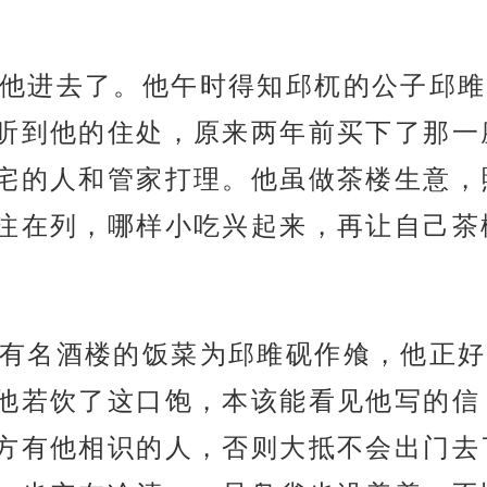
他进去了。他午时得知邱杌的公子邱雎
听到他的住处，原来两年前买下了那一
宅的人和管家打理。他虽做茶楼生意，
注在列，哪样小吃兴起来，再让自己茶
有名酒楼的饭菜为邱雎砚作飧，他正好
他若饮了这口饱，本该能看见他写的信
方有他相识的人，否则大抵不会出门去