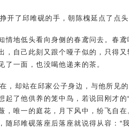
挣开了邱雎砚的手，朝陈槐延点了点头
不知情地低头看向身侧的春鸢问去。春
出，自己此刻又跟个哑子似的，只得又
见了一面，也没喝他递来的茶。
在，却站在邱家公子身边，与他所见的
想起了他供养的笼中鸟，若说回刚才的“
薇，唯一的庭花，月下风中，纷飞自在
，随邱雎砚落座后落座就说得从容：“