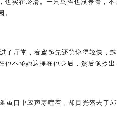
，也实在冷清。一只鸟雀也没养着，不
园。
进了厅堂，春鸢起先还笑说得轻快，越
在他不怪她遮掩在他身后，然后像拎出
延虽口中应声寒暄着，却目光落去了邱