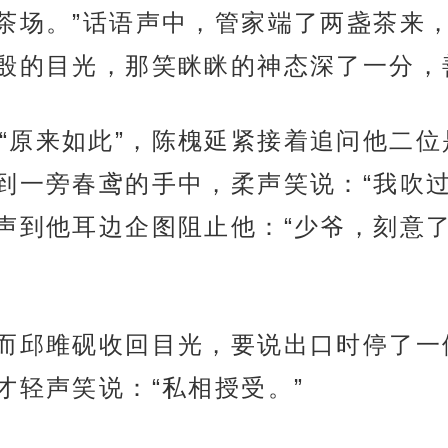
茶场。”话语声中，管家端了两盏茶来
殷的目光，那笑眯眯的神态深了一分，
“原来如此”，陈槐延紧接着追问他二
到一旁春鸢的手中，柔声笑说：“我吹过
声到他耳边企图阻止他：“少爷，刻意了
”而邱雎砚收回目光，要说出口时停了
才轻声笑说：“私相授受。”