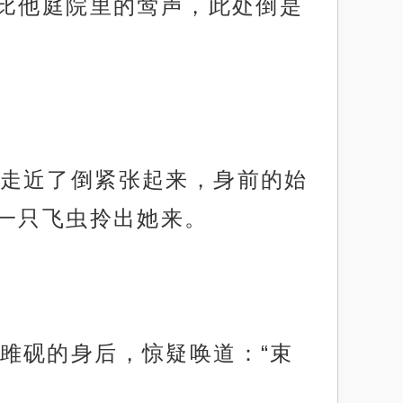
比他庭院里的莺声，此处倒是
走近了倒紧张起来，身前的始
一只飞虫拎出她来。
雎砚的身后，惊疑唤道：“束