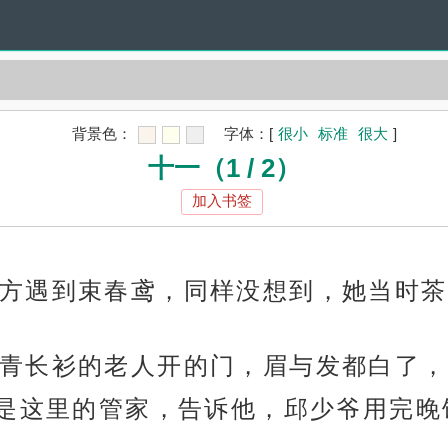
背景色：
字体：
[
很小
标准
很大
]
十一（1 / 2）
加入书签
方遇到束春鸢，同样没想到，她当时茶
青长衫的老人开的门，眉与发都白了，
是这里的管家，告诉他，邱少爷用完晚