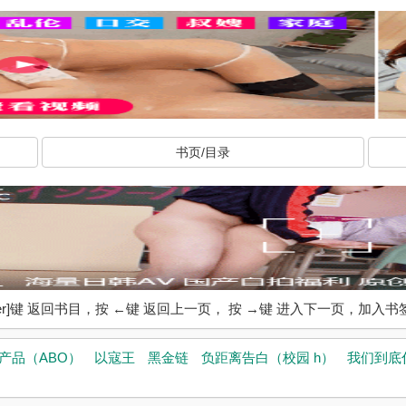
书页/目录
ter]键 返回书目，按 ←键 返回上一页， 按 →键 进入下一页，加
产品（ABO）
以寇王
黑金链
负距离告白（校园 h）
我们到底