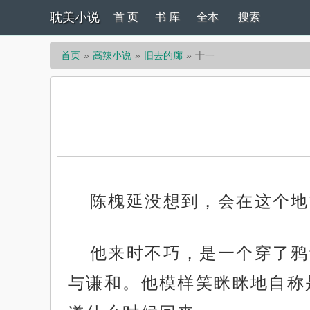
耽美小说
首 页
书 库
全本
搜索
首页
高辣小说
旧去的廊
十一
陈槐延没想到，会在这个地
他来时不巧，是一个穿了鸦
与谦和。他模样笑眯眯地自称