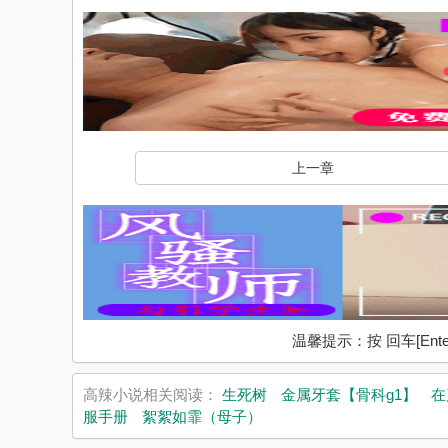
上一章
温馨提示：按 回车[En
高辣小说相关阅读：
生死树
金属牙套【骨科g1】
在
服手册
絮絮如霏（母子）