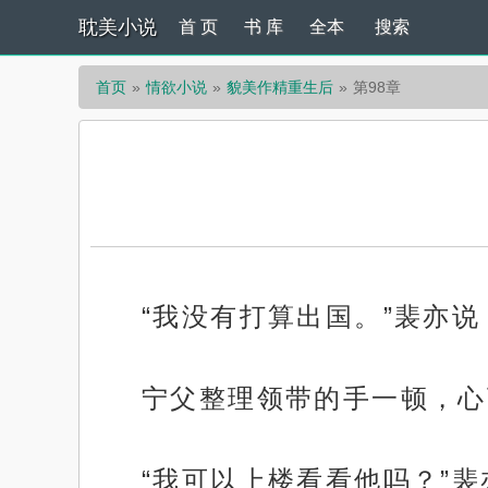
耽美小说
首 页
书 库
全本
搜索
首页
情欲小说
貌美作精重生后
第98章
“我没有打算出国。”裴亦说
宁父整理领带的手一顿，心
“我可以上楼看看他吗？”