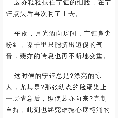
裴亦轻轻扶住宁钰的细腰，在宁
钰点头后再次吻了上去。
午夜，月光洒向房间，宁钰鼻尖
粉红，嗓子里只能挤出短促的气
音，裴亦的喘息也再不断地变重。
这时候的宁钰总是?漂亮的惊
人，尤其是?那张幼态的脸蛋染上
一层情意后，纵使裴亦向来?克制
自持，此刻也终究难掩心底翻涌的