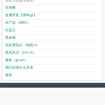
情欲小说相关阅读：
生死树
金属牙套【骨科g1】
在产品（ABO）
以寇王
黑金链
负距离告白（校园 h）
莫负风月（1V1 H）
逾矩（gl sm）
我们到底什么关系
逾矩