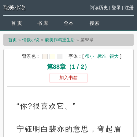
耽美小说
阅读历史
|
登录
|
注册
首 页
书 库
全本
搜索
首页
情欲小说
貌美作精重生后
第88章
背景色：
字体：
[
很小
标准
很大
]
第88章（1 / 2）
加入书签
“你?很喜欢它。”
宁钰明白裴亦的意思，弯起眉