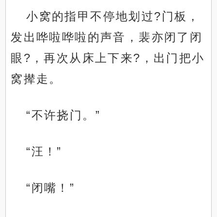
小窝的指甲不停地划过?门板，
发出哗啦哗啦的声音，裴亦闭了闭
眼?，再次从床上下来?，出门把小
窝撵走。
“不许挠门。”
“汪！”
“闭嘴！”