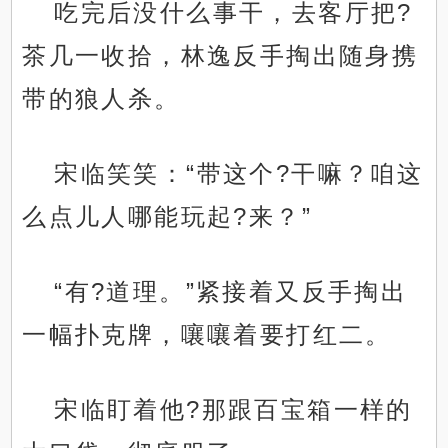
吃完后没什么事干，去客厅把?
茶几一收拾，林逸反手掏出随身携
带的狼人杀。
宋临笑笑：“带这个?干嘛？咱这
么点儿人哪能玩起?来？”
“有?道理。”紧接着又反手掏出
一幅扑克牌，嚷嚷着要打红二。
宋临盯着他?那跟百宝箱一样的