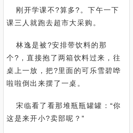
刚开学课不?算多?。下午一下
课三人就跑去超市大采购。
林逸是被?安排带饮料的那
个?，直接抱了两箱饮料过来，往
桌上一放，把?里面的可乐雪碧哗
啦啦倒出来摆了一桌。
宋临看了看那堆瓶瓶罐罐：“你
这是来开小?卖部呢？”