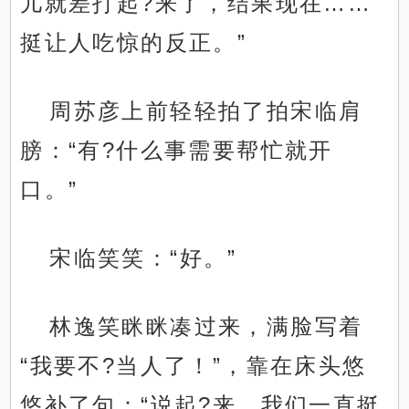
儿就差打起?来了，结果现在……
挺让人吃惊的反正。”
周苏彦上前轻轻拍了拍宋临肩
膀：“有?什么事需要帮忙就开
口。”
宋临笑笑：“好。”
林逸笑眯眯凑过来，满脸写着
“我要不?当人了！”，靠在床头悠
悠补了句：“说起?来，我们一直挺