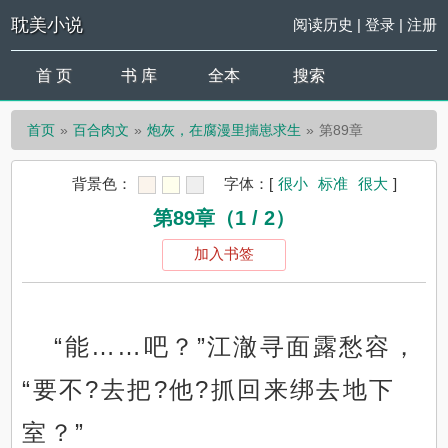
耽美小说
阅读历史
|
登录
|
注册
首 页
书 库
全本
搜索
首页
百合肉文
炮灰，在腐漫里揣崽求生
第89章
背景色：
字体：
[
很小
标准
很大
]
第89章（1 / 2）
加入书签
“能……吧？”江澈寻面露愁容，
“要不?去把?他?抓回来绑去地下
室？”