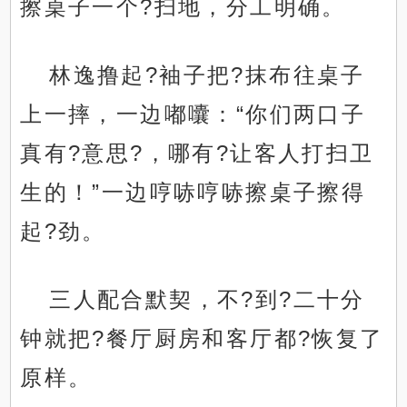
擦桌子一个?扫地，分工明确。
林逸撸起?袖子把?抹布往桌子
上一摔，一边嘟囔：“你们两口子
真有?意思?，哪有?让客人打扫卫
生的！”一边哼哧哼哧擦桌子擦得
起?劲。
三人配合默契，不?到?二十分
钟就把?餐厅厨房和客厅都?恢复了
原样。