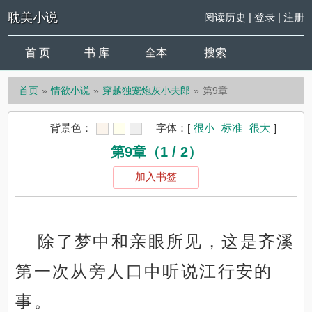
耽美小说
阅读历史
|
登录
|
注册
首 页
书 库
全本
搜索
首页
情欲小说
穿越独宠炮灰小夫郎
第9章
背景色：
字体：
[
很小
标准
很大
]
第9章（1 / 2）
加入书签
除了梦中和亲眼所见，这是齐溪
第一次从旁人口中听说江行安的
事。