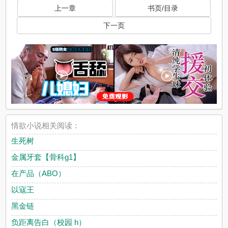
上一章
书页/目录
下一页
情欲小说相关阅读：
生死树
金属牙套【骨科g1】
在产品（ABO）
以寇王
黑金链
负距离告白（校园 h）