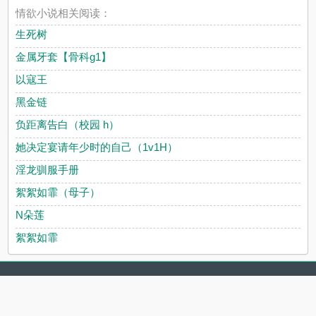
情欲小说相关阅读：
生死树
金属牙套【骨科g1】
以寇王
黑金链
负距离告白（校园 h）
她决定宴请年少时的自己（1v1H）
淫龙驯服手册
絮絮如霏（母子）
N朵莲
絮絮如霏