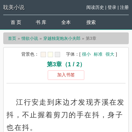
耽美小说
阅读历史
|
登录
|
注册
首 页
书 库
全本
搜索
首页
情欲小说
穿越独宠炮灰小夫郎
第3章
背景色：
字体：
[
很小
标准
很大
]
第3章（1 / 2）
加入书签
江行安走到床边才发现齐溪在发
抖，不止握着剪刀的手在抖，身子
也在抖。