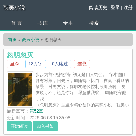
耽美小说
阅读历史
|
登录
|
注册
首 页
书 库
全本
搜索
首页
高辣小说
忽明忽灭
忽明忽灭
里伞
18万字
0人读过
连载
步步为营x见招拆招 初见是四人约会。 当时他们
各有对象，回去后，周随鸣回忆自己在桌下看到的
场景，对男友说，你朋友老公控制欲挺强啊。 男
友说可不，还是你好，愿意被我管。 周随鸣宠他
，我.. ...
《忽明忽灭》是里伞精心创作的高辣小说，耽美小
说实时更新忽明忽灭最新章节并且提供无弹窗阅读，书友所发表
最新章节：
第52章
的忽明忽灭评论，并不代表耽美小说赞同或者支持忽明忽灭读者
更新时间：2026-06-03 15:35:08
的观点。
开始阅读
加入书架