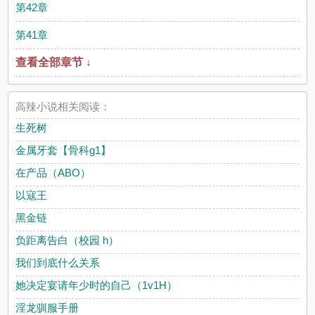
第42章
第41章
查看全部章节 ↓
高辣小说相关阅读：
生死树
金属牙套【骨科g1】
在产品（ABO）
以寇王
黑金链
负距离告白（校园 h）
我们到底什么关系
她决定宴请年少时的自己（1v1H）
淫龙驯服手册