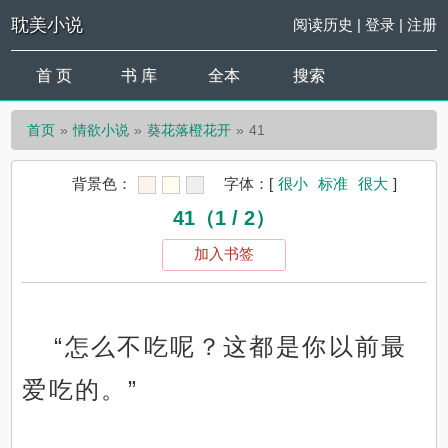
耽美小说
阅读历史
|
登录
|
注册
首 页
书 库
全本
搜索
首页
情欲小说
葵花落橙花开
41
背景色：
字体：
[
很小
标准
很大
]
41（1 / 2）
加入书签
“怎么不吃呢？这都是你以前最
爱吃的。”