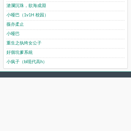
滄瀾沉珠，欲海成淵
小哑巴（1v1H 校园）
薇亦柔止
小哑巴
重生之纨绔女公子
好個坑爹系統
小疯子（bl现代高h）