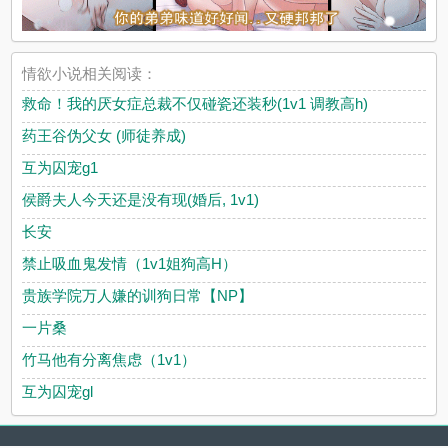
情欲小说相关阅读：
救命！我的厌女症总裁不仅碰瓷还装秒(1v1 调教高h)
药王谷伪父女 (师徒养成)
互为囚宠g1
侯爵夫人今天还是没有现(婚后, 1v1)
长安
禁止吸血鬼发情（1v1姐狗高H）
贵族学院万人嫌的训狗日常【NP】
一片桑
竹马他有分离焦虑（1v1）
互为囚宠gl