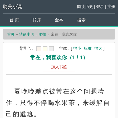
耽美小说
阅读历史
|
登录
|
注册
首 页
书 库
全本
搜索
首页
情欲小说
吻扣
常在，我喜欢你
背景色：
字体：
[
很小
标准
很大
]
常在，我喜欢你（1 / 1）
加入书签
夏晚晚差点被常在这个问题噎
住，只得不停喝水果茶，来缓解自
己的尴尬。