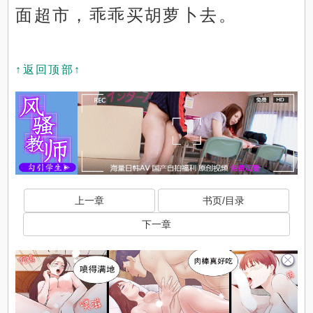
面超市，乖乖买胡萝卜去。
↑返回顶部↑
上一章
书页/目录
下一章