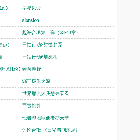
ai3
早餐风波
sionsion
趣评合辑第二弹（33-44章）
慎点）
日蚀行动3甜蚀梦魇
诺
日蚀行动6加冕礼
园地图1份】
奔向春野
溺于极乐之深
世界那么大我想去看看
罪责倒算
他者即地狱他者亦天堂
评论合辑·《日光与荆棘冠》