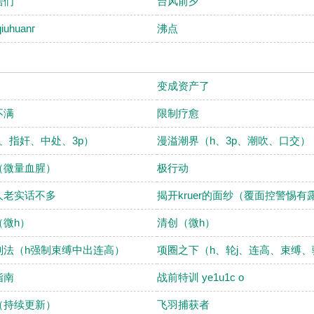
居们
台风前夕
uhuanг
沸点
变成资产了
不满
限制疗愈
、指奸、中处、3p）
漫溢潮界（h、3p、潮吹、口交）
（微量血腥）
极行动
人老实话不多
揭开kruer的面纱（覆面控警惕有
（微h）
清创（微h）
刑法（h强制束缚中出连高）
项圈之下（h、轮j、连高、束缚
指南
战前特训 ye1u1c o
（持续更新）
飞羽捕获者