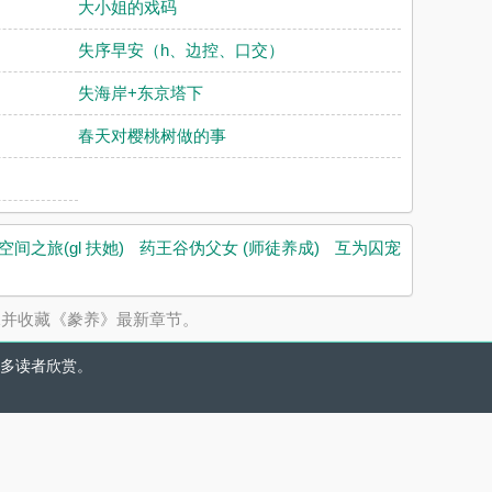
大小姐的戏码
失序早安（h、边控、口交）
失海岸+东京塔下
春天对樱桃树做的事
空间之旅(gl 扶她)
药王谷伪父女 (师徒养成)
互为囚宠
水并收藏《豢养》最新章节。
多读者欣赏。