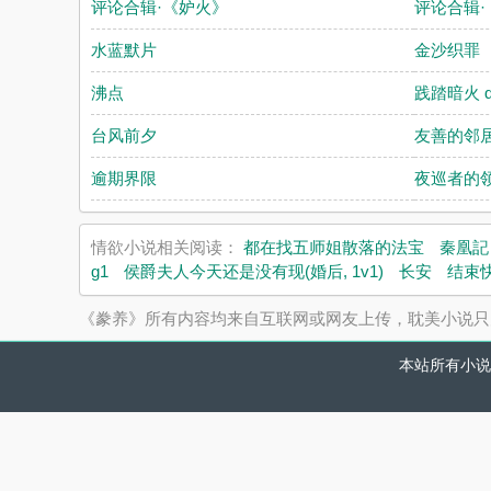
评论合辑·《妒火》
评论合辑
水蓝默片
金沙织罪
沸点
践踏暗火 qi
台风前夕
友善的邻
逾期界限
夜巡者的
情欲小说相关阅读：
都在找五师姐散落的法宝
秦凰記
g1
侯爵夫人今天还是没有现(婚后, 1v1)
长安
结束
《豢养》所有内容均来自互联网或网友上传，耽美小说只
本站所有小说