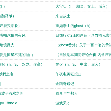
h）
大宝贝（h、潮吹、女上、后入） 1
有翻译版）
来自故土
指奸磨穴潮吹）
重如泰山的ghost（h）
1塔帕尔帕的夜风
日蚀行动2庄园迷踪（含恐怖元素
5绝境微光
（ghost番外）关于一百个吻的承
8爱是恒星不死的理由
【日蚀副本期间评论合辑·内含庄
冠（h、3p、双龙、连高）
妒火（h、3p、中出、后入）
以我之名
午夜电锯狂想曲
机
金猫奇遇记
与波子汽水之间
猫耳与异邦人
o 18гпc o
游戏天才