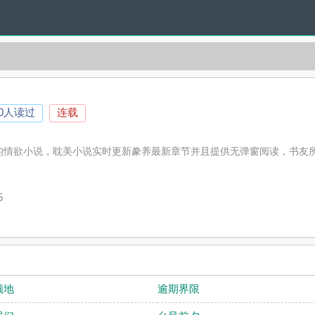
0人读过
连载
的情欲小说，耽美小说实时更新豢养最新章节并且提供无弹窗阅读，书友
）
5
领地
逾期界限