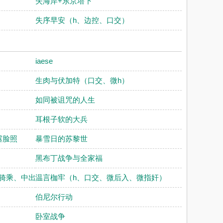
失海岸+东京塔下
失序早安（h、边控、口交）
iaese
生肉与伏加特（口交、微h）
如同被诅咒的人生
耳根子软的大兵
露脸照
暴雪日的苏黎世
黑布丁战争与全家福
、骑乘、中出
温言枷牢（h、口交、微后入、微指奸）
伯尼尔行动
卧室战争