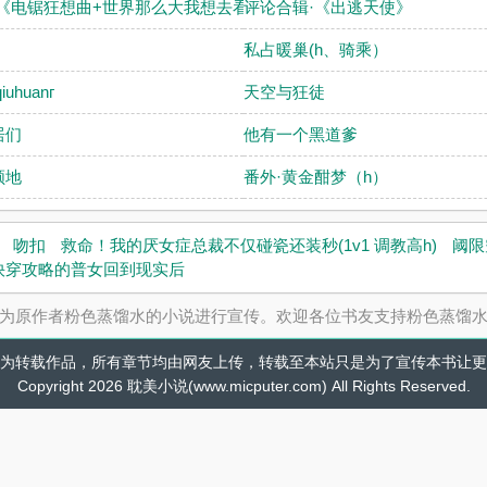
·《电锯狂想曲+世界那么大我想去看
评论合辑·《出逃天使》
私占暖巢(h、骑乘）
uhuanг
天空与狂徒
居们
他有一个黑道爹
领地
番外·黄金酣梦（h）
吻扣
救命！我的厌女症总裁不仅碰瓷还装秒(1v1 调教高h)
阈限
快穿攻略的普女回到现实后
为原作者粉色蒸馏水的小说进行宣传。欢迎各位书友支持粉色蒸馏
为转载作品，所有章节均由网友上传，转载至本站只是为了宣传本书让更
Copyright 2026 耽美小说(www.micputer.com) All Rights Reserved.