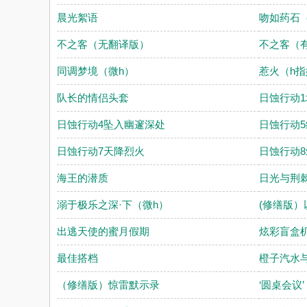
晨光絮语
吻如药石（
不之客（无翻译版）
不之客（
同调梦境（微h）
惹火（h
队长的情侣头套
日蚀行动
日蚀行动4坠入幽邃深处
日蚀行动
日蚀行动7天降烈火
日蚀行动
海王的潜质
日光与荆棘
溺于极乐之深·下（微h）
(修缮版）
出逃天使的蜜月假期
炫彩盲盒
最佳搭档
橙子汽水
（修缮版）惊雷默示录
‘圆桌会议’ p