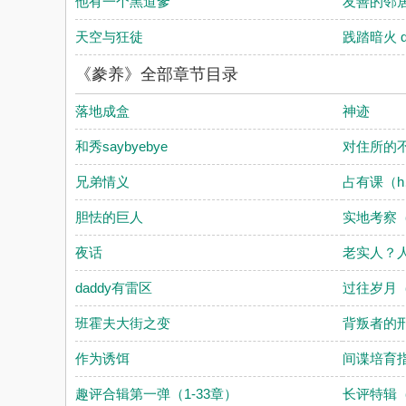
他有一个黑道爹
友善的邻
天空与狂徒
践踏暗火 qi
《豢养》全部章节目录
落地成盒
神迹
和秀saybyebye
对住所的
兄弟情义
占有课（h
胆怯的巨人
实地考察
夜话
老实人？
daddy有雷区
过往岁月
班霍夫大街之变
背叛者的
作为诱饵
间谍培育
趣评合辑第一弹（1-33章）
长评特辑