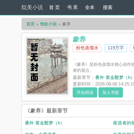
耽美小说
首 页
书 库
全本
搜索
首页
情欲小说
豢养
豢养
粉色蒸馏水
119万字
...
《豢养》是粉色蒸馏水精心创作
者的观点。
最新章节：
番外·黄金酣梦（h
更新时间：2026-08-06 14:25:1
开始阅读
加入书架
《豢养》最新章节
番外·黄金酣梦（h）
夜巡者的