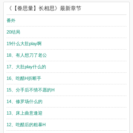
友所发表的【眷思量】长相思评论，并不代表耽美小说赞同或者
《【眷思量】长相思》最新章节
支持【眷思量】长相思读者的观点。
番外
20结局
19什么大肚play啊
18、有人想刀了老公
17、大肚play什么的
16、吃醋H折断手
15、分手后不情不愿的H
14、修罗场什么的
13、床上曲意逢迎
12、吃醋后的粗暴H