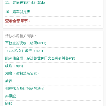
11、装病被戳穿抓住就do
10、婚车就是爽
查看全部章节 ↓
情欲小说相关阅读：
军校生的玩物（暗黑NPH）
（cod乙女）豢养（nph）
跳诛仙台后，穿进兽世种田文当稀有神兽(np)
歧途（nph）
湖底（强制爱亲父女）
豢养
都在找五师姐散落的法宝
秦凰記
吻扣