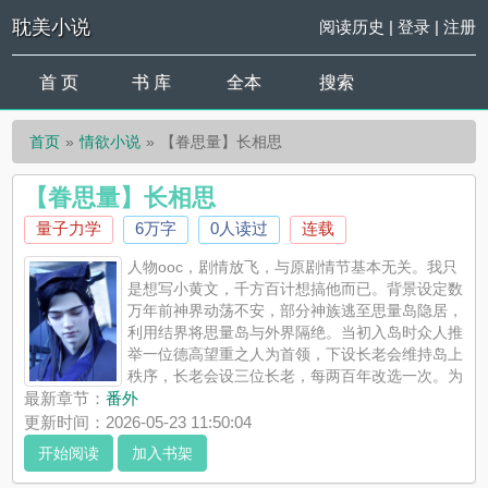
耽美小说
阅读历史
|
登录
|
注册
首 页
书 库
全本
搜索
首页
情欲小说
【眷思量】长相思
【眷思量】长相思
量子力学
6万字
0人读过
连载
人物ooc，剧情放飞，与原剧情节基本无关。我只
是想写小黄文，千方百计想搞他而已。背景设定数
万年前神界动荡不安，部分神族逃至思量岛隐居，
利用结界将思量岛与外界隔绝。当初入岛时众人推
举一位德高望重之人为首领，下设长老会维持岛上
秩序，长老会设三位长老，每两百年改选一次。为
防止有人偷偷出岛泄露机密，长老会在思量岛周围海水施加了禁
最新章节：
番外
制，岛上神仙触之即刻灰飞烟灭。入岛以来多年的安逸生活渐渐
更新时间：2026-05-23 11:50:04
让人生出了些不安分的...
开始阅读
加入书架
《【眷思量】长相思》是量子力学精心创作的情欲小说，耽美小
说实时更新【眷思量】长相思最新章节并且提供无弹窗阅读，书