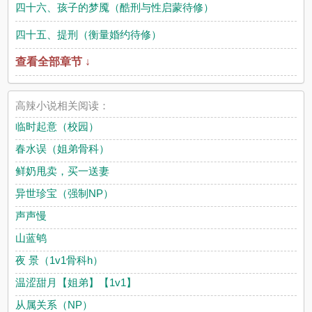
四十六、孩子的梦魇（酷刑与性启蒙待修）
四十五、提刑（衡量婚约待修）
查看全部章节 ↓
高辣小说相关阅读：
临时起意（校园）
春水误（姐弟骨科）
鲜奶甩卖，买一送妻
异世珍宝（强制NP）
声声慢
山蓝鸲
夜 景（1v1骨科h）
温涩甜月【姐弟】【1v1】
从属关系（NP）