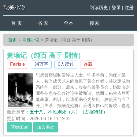
耽美小说
阅读历史
|
登录
|
注册
首 页
书 库
全本
搜索
首页
高辣小说
萧墙记（纯百 高干 剧情）
萧墙记（纯百 高干 剧情）
FairIsle
34万字
0人读过
连载
思想警察强制爱异见人士。许多年前，为保护某
人，被当成天龙人的攻抓了黄文作者，并决定成为
系统的一部分。后来，攻参与某委员会，协助决定
哪些信息在公共讨论中被和谐。然而，秘密依然可
能暴露。所以，以请受喝茶为契机，攻使受与自己
开启关系，报酬是她将让受进入自己的母校，也是
受的梦校。受原本被公认将走学术花路，但一朝行差踏错，没有
最新章节：
五十八、不胜则死（六）（占据待修）
学历没有职业没有健康。国家特殊时期过去，她年纪渐长，似乎
更新时间：2026-06-16 11:19:32
即将永没尘寰。受答应攻。...
开始阅读
加入书架
《萧墙记（纯百 高干 剧情）》是FairIsle精心创作的高辣小说，
耽美小说实时更新萧墙记（纯百 高干 剧情）最新章节并且提供无