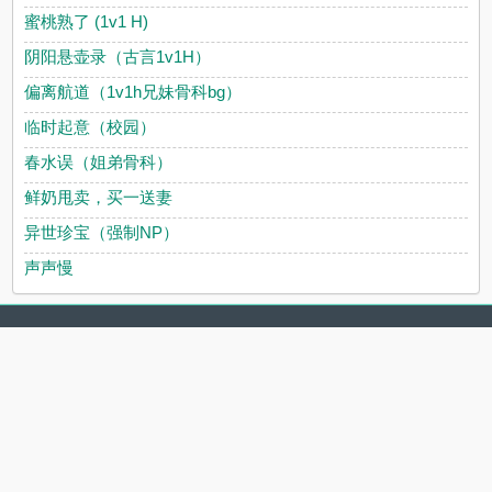
蜜桃熟了 (1v1 H)
阴阳悬壶录（古言1v1H）
偏离航道（1v1h兄妹骨科bg）
临时起意（校园）
春水误（姐弟骨科）
鲜奶甩卖，买一送妻
异世珍宝（强制NP）
声声慢