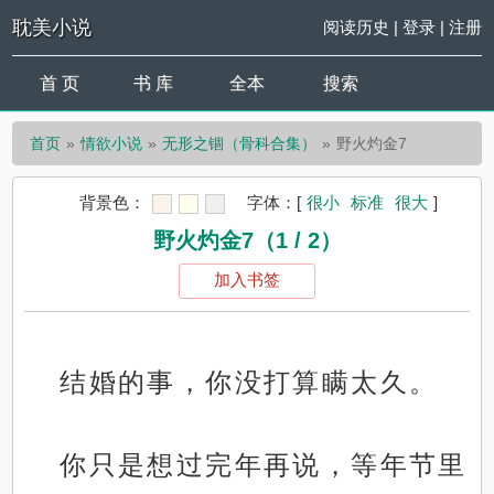
耽美小说
阅读历史
|
登录
|
注册
首 页
书 库
全本
搜索
首页
情欲小说
无形之锢（骨科合集）
野火灼金7
背景色：
字体：
[
很小
标准
很大
]
野火灼金7（1 / 2）
加入书签
结婚的事，你没打算瞒太久。
你只是想过完年再说，等年节里