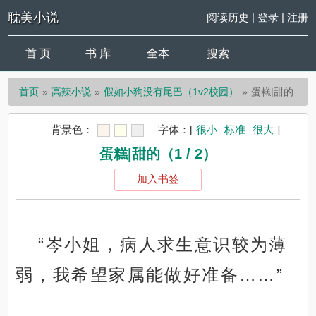
耽美小说
阅读历史
|
登录
|
注册
首 页
书 库
全本
搜索
首页
高辣小说
假如小狗没有尾巴（1v2校园）
蛋糕|甜的
背景色：
字体：
[
很小
标准
很大
]
蛋糕|甜的（1 / 2）
加入书签
“岑小姐，病人求生意识较为薄
弱，我希望家属能做好准备……”