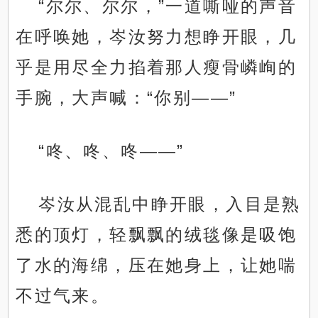
“尔尔、尔尔，”一道嘶哑的声音
在呼唤她，岑汝努力想睁开眼，几
乎是用尽全力掐着那人瘦骨嶙峋的
手腕，大声喊：“你别——”
“咚、咚、咚——”
岑汝从混乱中睁开眼，入目是熟
悉的顶灯，轻飘飘的绒毯像是吸饱
了水的海绵，压在她身上，让她喘
不过气来。