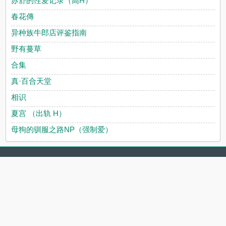
苏舒的性爱记录（高H）
春花傳
异种族牛郎店评鉴指南
野有蔓草
合集
真·百合天堂
相识
夏宫 （出轨 H）
母狗的驯服之路NP（强制爱）