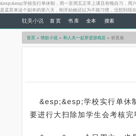
&esp;&esp;学校实行单休制，周一至周五正常上课且有晚自习，
是孟苏来这个副本的第六天，刚开始她还以为不能习惯，没想到现在竟然适
耽美小说
首 页
书 库
全本
搜索
首页
情欲小说
和人夫一起穿进游戏后
祈灵庙
&esp;&esp;学校实
要进行大扫除加学生会考核完