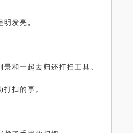
得锃明发亮。
同刘景和一起去归还打扫工具。
主动打扫的事。