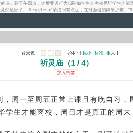
周六的课上到下午四点，之后要进行大扫除加学生会考核完毕学生才能离校
应了。 &esp;&esp;“清洁间有点远，在对面楼的隔壁那栋。”
背景色：
字体：
[
很小
标准
很大
]
祈灵庙（1 / 4）
加入书签
行单休制，周一至周五正常上课且有晚自习
毕学生才能离校，周日才是真正的周末