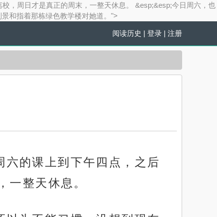
，周日才是真正的周末，一整天休息。 &esp;&esp;今日周六，也
刘景和指着那栋绿色教学楼对她道。">
阅读历史
|
登录
|
注册
，周六的课上到下午四点，之后
，一整天休息。