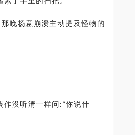
下握紧了手里的扫把。
阂的，那晚杨意崩溃主动提及怪物的
装作没听清一样问:“你说什