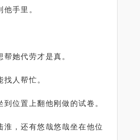
又到他手里。
，想帮她代劳才是真。
不能找人帮忙。
，坐到位置上翻他刚做的试卷。
的陆淮，还有悠哉悠哉坐在他位