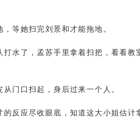
排扫地，等她扫完刘景和才能拖地。
厕所排队打水了，孟苏手里拿着扫把，看看
着头皮从门口扫起，身后过来一个人。
孟苏刚才的反应尽收眼底，知道这大小姐估