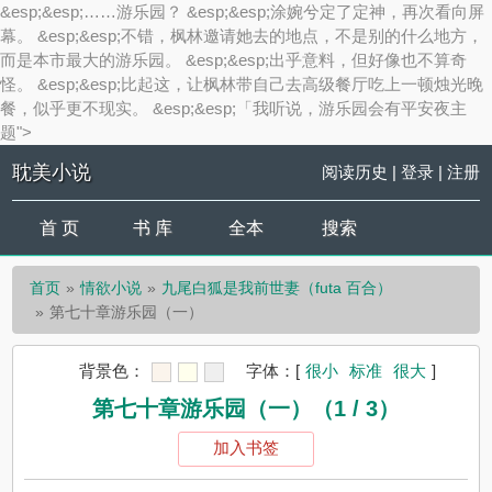
&esp;&esp;……游乐园？ &esp;&esp;涂婉兮定了定神，再次看向屏
幕。 &esp;&esp;不错，枫林邀请她去的地点，不是别的什么地方，
而是本市最大的游乐园。 &esp;&esp;出乎意料，但好像也不算奇
怪。 &esp;&esp;比起这，让枫林带自己去高级餐厅吃上一顿烛光晚
餐，似乎更不现实。 &esp;&esp;「我听说，游乐园会有平安夜主
题">
耽美小说
阅读历史
|
登录
|
注册
首 页
书 库
全本
搜索
首页
情欲小说
九尾白狐是我前世妻（futa 百合）
第七十章游乐园（一）
背景色：
字体：
[
很小
标准
很大
]
第七十章游乐园（一）（1 / 3）
加入书签