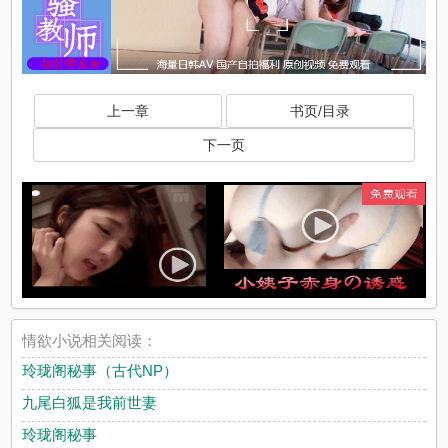
上一章
书页/目录
下一页
情欲小说相关阅读：
玲珑阁秘事（古代NP）
九尾白狐是我前世妻
玲珑阁秘事