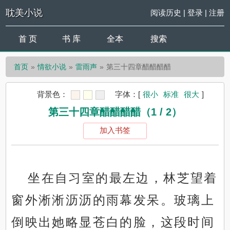
耽美小说
阅读历史
|
登录
|
注册
首 页
书 库
全本
搜索
首页
情欲小说
雷雨声
第三十四章醋醋醋醋
背景色：
字体：
[
很小
标准
很大
]
第三十四章醋醋醋醋（1 / 2）
加入书签
坐在自习室的最左边，林芝望着
窗外淅淅沥沥的雨幕发呆。玻璃上
倒映出她略显苍白的脸，这段时间