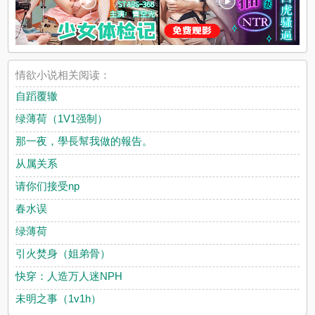
情欲小说相关阅读：
自蹈覆辙
绿薄荷（1V1强制）
那一夜，學長幫我做的報告。
从属关系
请你们接受np
春水误
绿薄荷
引火焚身（姐弟骨）
快穿：人造万人迷NPH
未明之事（1v1h）