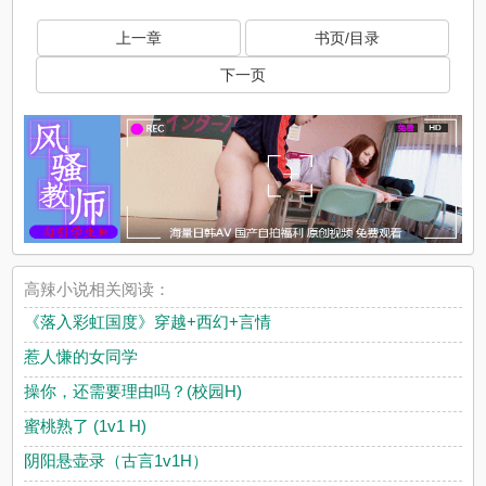
上一章
书页/目录
下一页
高辣小说相关阅读：
《落入彩虹国度》穿越+西幻+言情
惹人慊的女同学
操你，还需要理由吗？(校园H)
蜜桃熟了 (1v1 H)
阴阳悬壶录（古言1v1H）