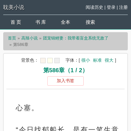
耽美小说
阅读历史
|
登录
|
注册
首 页
书 库
全本
搜索
首页
高辣小说
团宠锦鲤妻：我带着盲盒系统无敌了
第586章
背景色：
字体：
[
很小
标准
很大
]
第586章（1 / 2）
加入书签
心塞。
“今日找郁船长，是有一笔生意