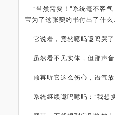
“当然需要！”系统毫不客
宝为了这张契约书付出了什么
它说着，竟然噫呜噫呜哭了
虽然看不见实体，但那声音
顾苒听它这么伤心，语气放
系统继续噫呜噫呜：“我想