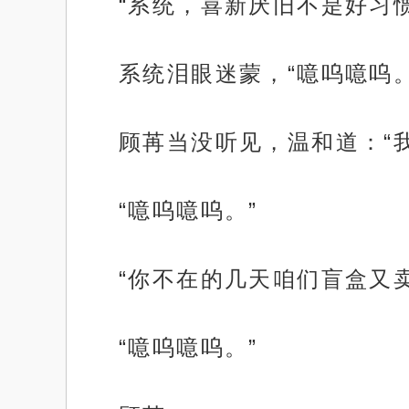
“系统，喜新厌旧不是好习
系统泪眼迷蒙，“噫呜噫呜。
顾苒当没听见，温和道：“
“噫呜噫呜。”
“你不在的几天咱们盲盒又
“噫呜噫呜。”