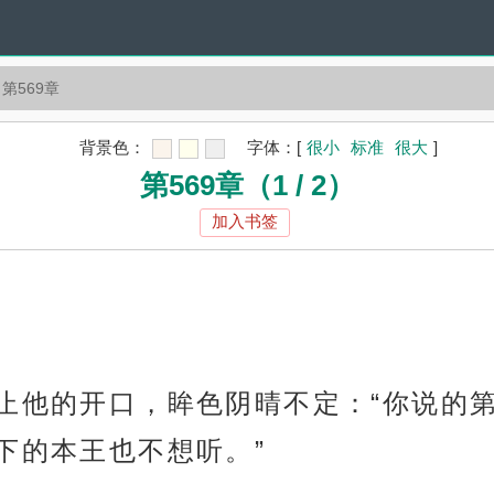
第569章
背景色：
字体：
[
很小
标准
很大
]
第569章（1 / 2）
加入书签
阻止他的开口，眸色阴晴不定：“你说的
下的本王也不想听。”