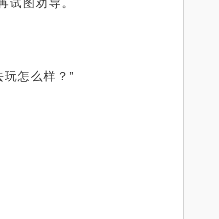
苒试图劝导。
玩怎么样？”