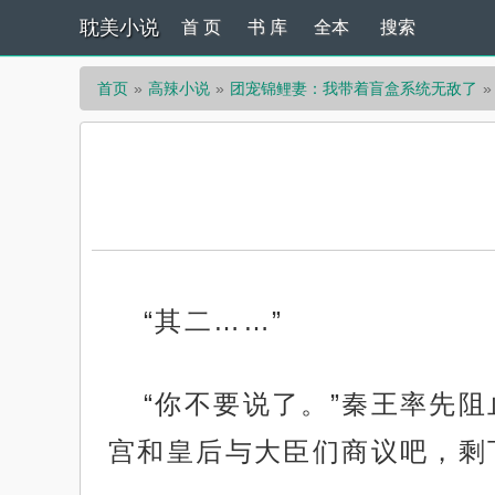
耽美小说
首 页
书 库
全本
搜索
首页
高辣小说
团宠锦鲤妻：我带着盲盒系统无敌了
“其二……”
“你不要说了。”秦王率先
宫和皇后与大臣们商议吧，剩