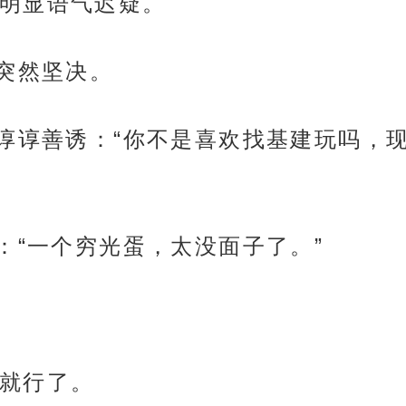
明显语气迟疑。
它突然坚决。
，谆谆善诱：“你不是喜欢找基建玩吗，
：“一个穷光蛋，太没面子了。”
就行了。