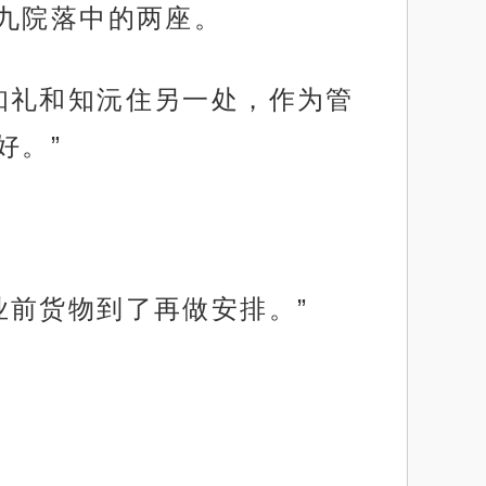
九院落中的两座。
知礼和知沅住另一处，作为管
好。”
业前货物到了再做安排。”