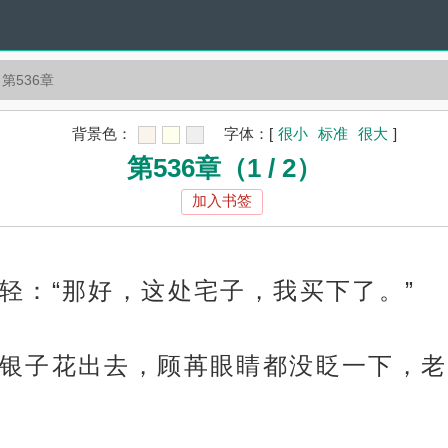
第536章
背景色：
字体：
[
很小
标准
很大
]
第536章（1 / 2）
加入书签
轻：“那好，这处宅子，我买下了。”
银子花出去，顾苒眼睛都没眨一下，老