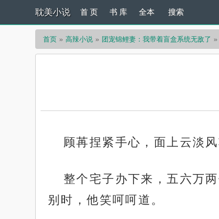
耽美小说
首 页
书 库
全本
搜索
首页
高辣小说
团宠锦鲤妻：我带着盲盒系统无敌了
顾苒捏紧手心，面上云淡风
整个宅子办下来，五六万两
别时，他笑呵呵道。