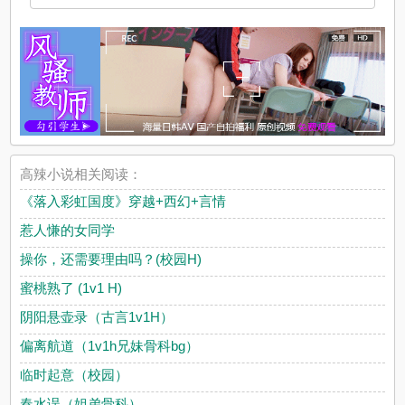
高辣小说相关阅读：
《落入彩虹国度》穿越+西幻+言情
惹人慊的女同学
操你，还需要理由吗？(校园H)
蜜桃熟了 (1v1 H)
阴阳悬壶录（古言1v1H）
偏离航道（1v1h兄妹骨科bg）
临时起意（校园）
春水误（姐弟骨科）