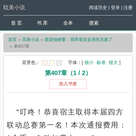
耽美小说
阅读历史
|
登录
|
注册
首 页
书 库
全本
搜索
首页
高辣小说
团宠锦鲤妻：我带着盲盒系统无敌了
第407章
背景色：
字体：
[
很小
标准
很大
]
第407章（1 / 2）
加入书签
“叮咚！恭喜宿主取得本届四方
联动总赛第一名！本次通报费用：