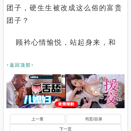
团子，硬生生被改成这么俗的富贵
团子？
顾衿心情愉悦，站起身来，和
↑返回顶部↑
上一章
书页/目录
下一页