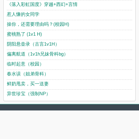
《落入彩虹国度》穿越+西幻+言情
惹人慊的女同学
操你，还需要理由吗？(校园H)
蜜桃熟了 (1v1 H)
阴阳悬壶录（古言1v1H）
偏离航道（1v1h兄妹骨科bg）
临时起意（校园）
春水误（姐弟骨科）
鲜奶甩卖，买一送妻
异世珍宝（强制NP）