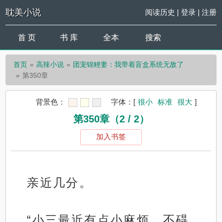
耽美小说
阅读历史
|
登录
|
注册
首 页
书 库
全本
搜索
首页
高辣小说
团宠锦鲤妻：我带着盲盒系统无敌了
第350章
背景色：
字体：
[
很小
标准
很大
]
第350章（2 / 2）
加入书签
亲近几分。
“小三最近有点小麻烦，不碍