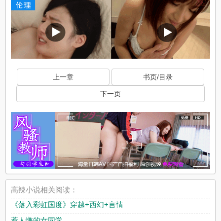
上一章
书页/目录
下一页
高辣小说相关阅读：
《落入彩虹国度》穿越+西幻+言情
惹人慊的女同学