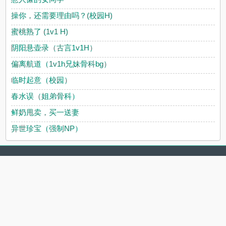
操你，还需要理由吗？(校园H)
蜜桃熟了 (1v1 H)
阴阳悬壶录（古言1v1H）
偏离航道（1v1h兄妹骨科bg）
临时起意（校园）
春水误（姐弟骨科）
鲜奶甩卖，买一送妻
异世珍宝（强制NP）