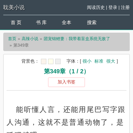
耽美小说
阅读历史
|
登录
|
注册
首 页
书 库
全本
搜索
首页
高辣小说
团宠锦鲤妻：我带着盲盒系统无敌了
第349章
背景色：
字体：
[
很小
标准
很大
]
第349章（1 / 2）
加入书签
能听懂人言，还能用尾巴写字跟
人沟通，这就不是普通动物了，是