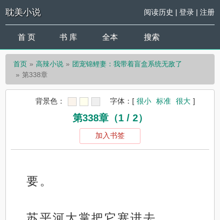
耽美小说
阅读历史
|
登录
|
注册
首 页
书 库
全本
搜索
首页
高辣小说
团宠锦鲤妻：我带着盲盒系统无敌了
第338章
背景色：
字体：
[
很小
标准
很大
]
第338章（1 / 2）
加入书签
要。
苏平河大掌把它塞进去。