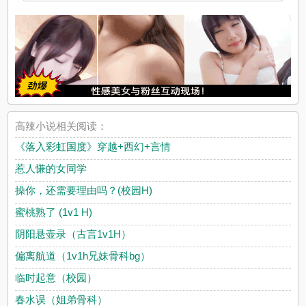
高辣小说相关阅读：
《落入彩虹国度》穿越+西幻+言情
惹人慊的女同学
操你，还需要理由吗？(校园H)
蜜桃熟了 (1v1 H)
阴阳悬壶录（古言1v1H）
偏离航道（1v1h兄妹骨科bg）
临时起意（校园）
春水误（姐弟骨科）