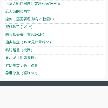
《落入彩虹国度》穿越+西幻+言情
惹人慊的女同学
操你，还需要理由吗？(校园H)
蜜桃熟了 (1v1 H)
阴阳悬壶录（古言1v1H）
偏离航道（1v1h兄妹骨科bg）
临时起意（校园）
春水误（姐弟骨科）
鲜奶甩卖，买一送妻
异世珍宝（强制NP）