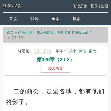
耽美小说
阅读历史
|
登录
|
注册
首 页
书 库
全本
搜索
首页
高辣小说
团宠锦鲤妻：我带着盲盒系统无敌了
第326章
背景色：
字体：
[
很小
标准
很大
]
第326章（2 / 2）
加入书签
二的商会，走遍各地，都有他们
的影子。