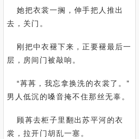
她把衣裳一搁，伸手把人推出
去，关门。
刚把中衣褪下来，正要褪最后一
层，房间门被敲响。
“苒苒，我忘拿换洗的衣裳了。”
男人低沉的嗓音掩不住那丝无辜。
顾苒去柜子里翻出苏平河的衣
裳，拉开门胡乱一塞。