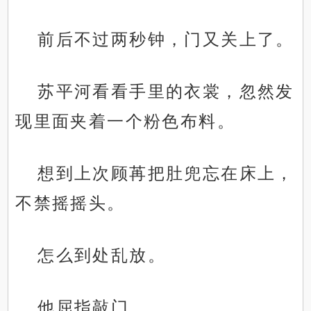
前后不过两秒钟，门又关上了。
苏平河看看手里的衣裳，忽然发
现里面夹着一个粉色布料。
想到上次顾苒把肚兜忘在床上，
不禁摇摇头。
怎么到处乱放。
他屈指敲门。