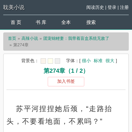
耽美小说
阅读历史
|
登录
|
注册
首 页
书 库
全本
搜索
首页
高辣小说
团宠锦鲤妻：我带着盲盒系统无敌了
第274章
背景色：
字体：
[
很小
标准
很大
]
第274章（1 / 2）
加入书签
苏平河捏捏她后颈，“走路抬
头，不要看地面，不累吗？”