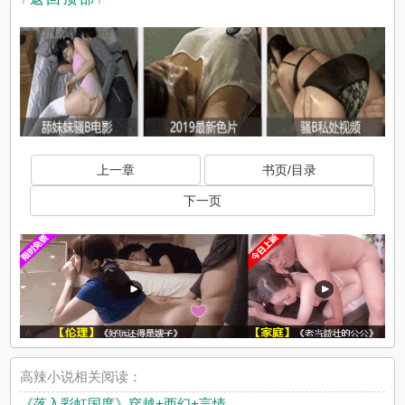
上一章
书页/目录
下一页
高辣小说相关阅读：
《落入彩虹国度》穿越+西幻+言情