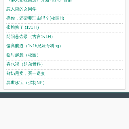
惹人慊的女同学
操你，还需要理由吗？(校园H)
蜜桃熟了 (1v1 H)
阴阳悬壶录（古言1v1H）
偏离航道（1v1h兄妹骨科bg）
临时起意（校园）
春水误（姐弟骨科）
鲜奶甩卖，买一送妻
异世珍宝（强制NP）