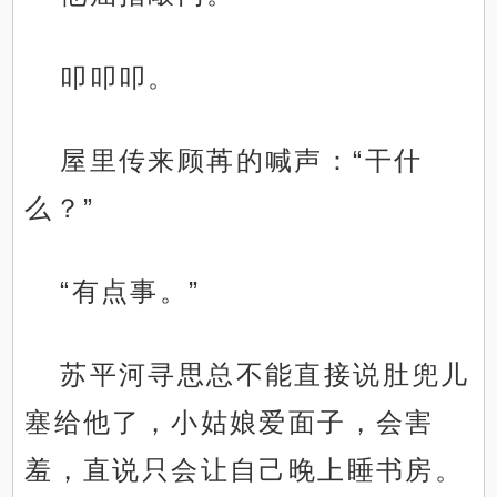
叩叩叩。
屋里传来顾苒的喊声：“干什
么？”
“有点事。”
苏平河寻思总不能直接说肚兜儿
塞给他了，小姑娘爱面子，会害
羞，直说只会让自己晚上睡书房。