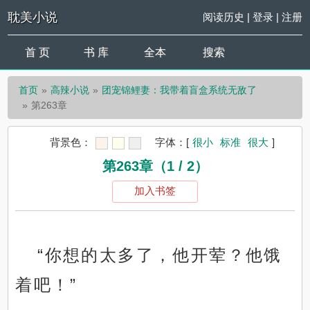
耽美小说
阅读历史
|
登录
|
注册
首 页
书 库
全本
搜索
首页
高辣小说
团宠锦鲤妻：我带着盲盒系统无敌了
第263章
背景色：
字体：
[
很小
标准
很大
]
第263章（1 / 2）
加入书签
“你想的太多了，他开荤？他饿
着吧！”