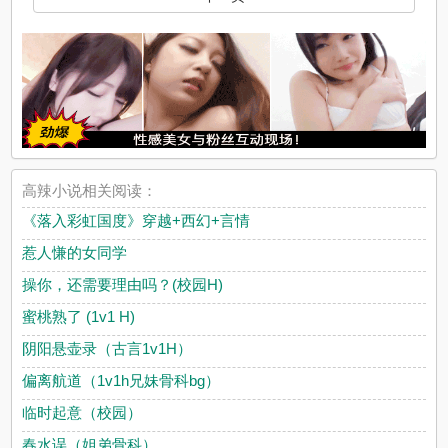
高辣小说相关阅读：
《落入彩虹国度》穿越+西幻+言情
惹人慊的女同学
操你，还需要理由吗？(校园H)
蜜桃熟了 (1v1 H)
阴阳悬壶录（古言1v1H）
偏离航道（1v1h兄妹骨科bg）
临时起意（校园）
春水误（姐弟骨科）