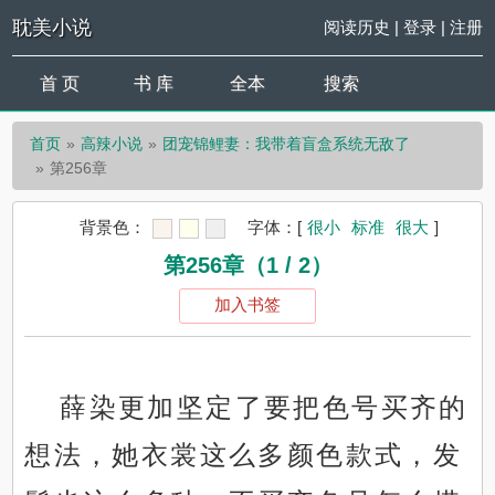
耽美小说
阅读历史
|
登录
|
注册
首 页
书 库
全本
搜索
首页
高辣小说
团宠锦鲤妻：我带着盲盒系统无敌了
第256章
背景色：
字体：
[
很小
标准
很大
]
第256章（1 / 2）
加入书签
薛染更加坚定了要把色号买齐的
想法，她衣裳这么多颜色款式，发