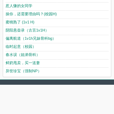
惹人慊的女同学
操你，还需要理由吗？(校园H)
蜜桃熟了 (1v1 H)
阴阳悬壶录（古言1v1H）
偏离航道（1v1h兄妹骨科bg）
临时起意（校园）
春水误（姐弟骨科）
鲜奶甩卖，买一送妻
异世珍宝（强制NP）