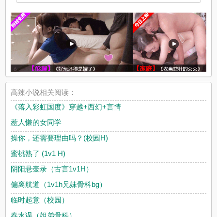
高辣小说相关阅读：
《落入彩虹国度》穿越+西幻+言情
惹人慊的女同学
操你，还需要理由吗？(校园H)
蜜桃熟了 (1v1 H)
阴阳悬壶录（古言1v1H）
偏离航道（1v1h兄妹骨科bg）
临时起意（校园）
春水误（姐弟骨科）