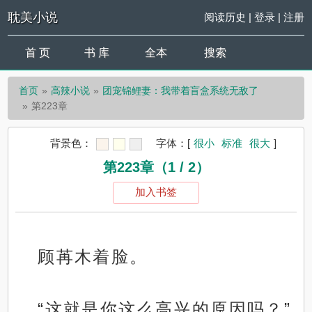
耽美小说
阅读历史
|
登录
|
注册
首 页
书 库
全本
搜索
首页
高辣小说
团宠锦鲤妻：我带着盲盒系统无敌了
第223章
背景色：
字体：
[
很小
标准
很大
]
第223章（1 / 2）
加入书签
顾苒木着脸。
“这就是你这么高兴的原因吗？”