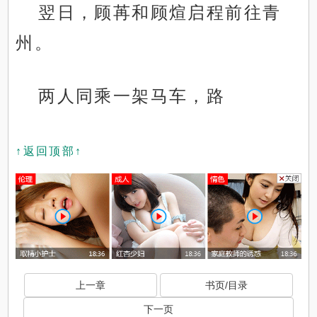
翌日，顾苒和顾煊启程前往青
州。
两人同乘一架马车，路
↑返回顶部↑
上一章
书页/目录
下一页