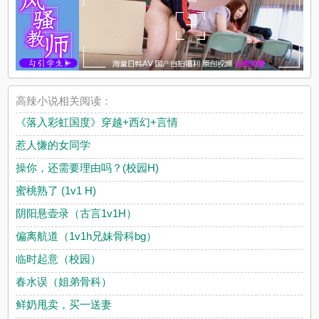
高辣小说相关阅读：
《落入彩虹国度》穿越+西幻+言情
惹人慊的女同学
操你，还需要理由吗？(校园H)
蜜桃熟了 (1v1 H)
阴阳悬壶录（古言1v1H）
偏离航道（1v1h兄妹骨科bg）
临时起意（校园）
春水误（姐弟骨科）
鲜奶甩卖，买一送妻