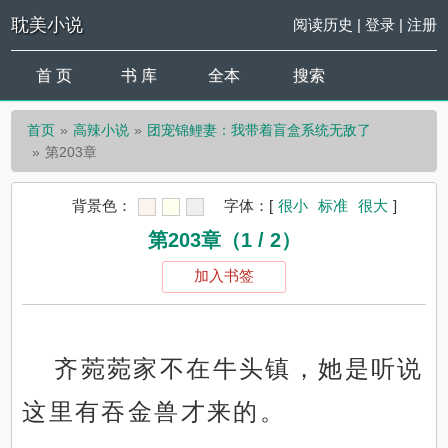
耽美小说
阅读历史
|
登录
|
注册
首 页
书 库
全本
搜索
首页
高辣小说
团宠锦鲤妻：我带着盲盒系统无敌了
第203章
背景色：
字体：
[
很小
标准
很大
]
第203章（1 / 2）
加入书签
齐菀菀家不在牛头镇，她是听说
这里有吞金兽才来的。