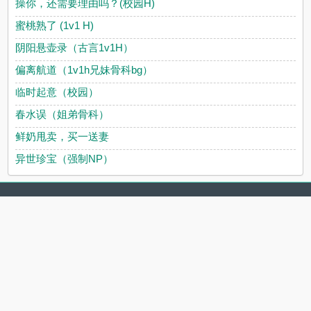
操你，还需要理由吗？(校园H)
蜜桃熟了 (1v1 H)
阴阳悬壶录（古言1v1H）
偏离航道（1v1h兄妹骨科bg）
临时起意（校园）
春水误（姐弟骨科）
鲜奶甩卖，买一送妻
异世珍宝（强制NP）