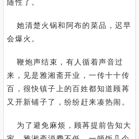
随性了。
她清楚火锅和阿布的菜品，迟早
会爆火。
鞭炮声结束，有人循着声音过
来，见是雅湘斋开业，一传十十传
百，很快镇子上的百姓都知道顾苒
又开新铺子了，纷纷赶来凑热闹。
为了避免麻烦，顾苒提前告知大
家，雅湘斋消费不低，一顿饭几个