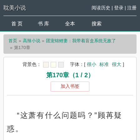
耽美小说
阅读历史
|
登录
|
注册
首 页
书 库
全本
搜索
首页
高辣小说
团宠锦鲤妻：我带着盲盒系统无敌了
第170章
背景色：
字体：
[
很小
标准
很大
]
第170章（1 / 2）
加入书签
“这萧有什么问题吗？”顾苒疑
惑。