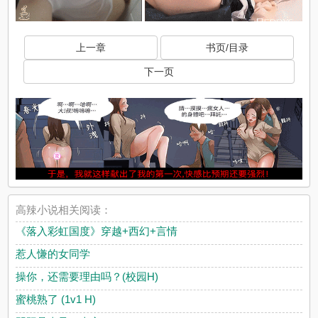
上一章
书页/目录
下一页
高辣小说相关阅读：
《落入彩虹国度》穿越+西幻+言情
惹人慊的女同学
操你，还需要理由吗？(校园H)
蜜桃熟了 (1v1 H)