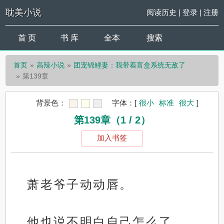
耽美小说
阅读历史
|
登录
|
注册
首 页
书 库
全本
搜索
首页
高辣小说
团宠锦鲤妻：我带着盲盒系统无敌了
第139章
背景色：
字体：
[
很小
标准
很大
]
第139章（1 / 2）
加入书签
萧老爷子动动唇。
他也说不明白自己怎么了。