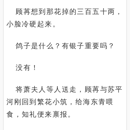
顾苒想到那花掉的三百五十两，
小脸冷硬起来。
鸽子是什么？有银子重要吗？
没有！
将萧夫人等人送走，顾苒与苏平
河刚回到繁花小筑，给海东青喂
食，知礼便来禀报。