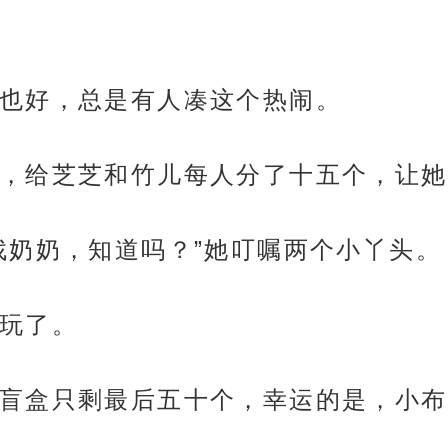
也好，总是有人凑这个热闹。
，给芝芝和竹儿每人分了十五个，让她
找奶奶，知道吗？”她叮嘱两个小丫头。
玩了。
盲盒只剩最后五十个，幸运的是，小布