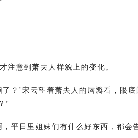
才注意到萧夫人样貌上的变化。
脂了？”宋云望着萧夫人的唇瓣看，眼底
？”
啊，平日里姐妹们有什么好东西，都会