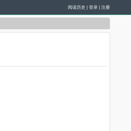
阅读历史
|
登录
|
注册