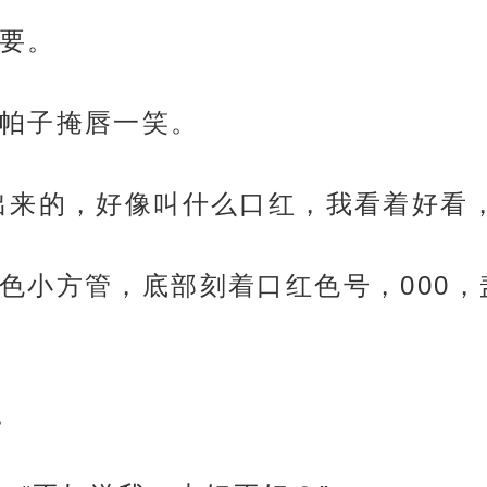
要。
帕子掩唇一笑。
出来的，好像叫什么口红，我看着好看
色小方管，底部刻着口红色号，000
。