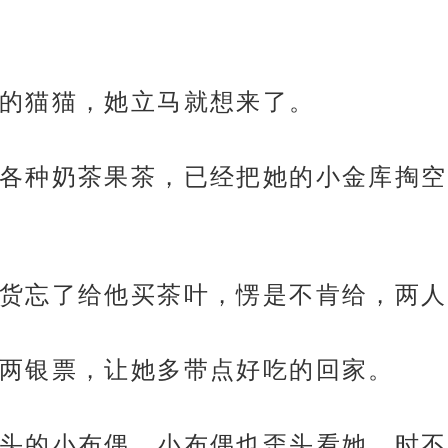
的猫猫，她立马就想来了。
各种奶茶果茶，已经把她的小金库掏空
货忘了给他买茶叶，愣是不肯给，两人
两银票，让她多带点好吃的回家。
头的小布偶，小布偶也歪头看她，时不