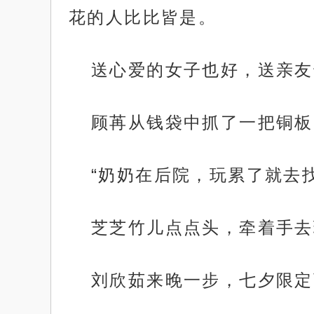
花的人比比皆是。
送心爱的女子也好，送亲友
顾苒从钱袋中抓了一把铜板
“奶奶在后院，玩累了就去
芝芝竹儿点点头，牵着手去
刘欣茹来晚一步，七夕限定