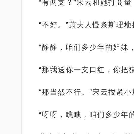
“有两支？”宋云和她打商量
“不好。”萧夫人慢条斯理
“静静，咱们多少年的姐妹
“那我送你一支口红，你把
“那当然不行。”宋云搂紧小
“呀呀，瞧瞧，咱们多少年