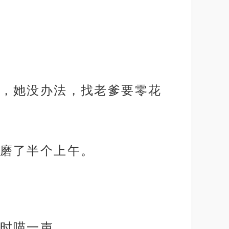
，她没办法，找老爹要零花
磨了半个上午。
时喵一声。