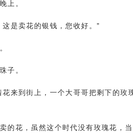
晚上。
，这是卖花的银钱，您收好。”
。
珠子。
着花来到街上，一个大哥哥把剩下的玫
卖的花，虽然这个时代没有玫瑰花，当