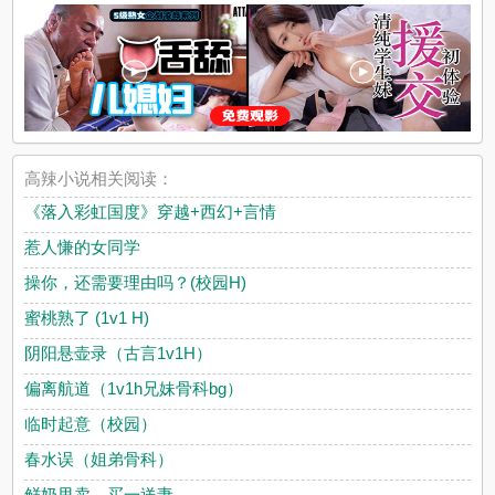
高辣小说相关阅读：
《落入彩虹国度》穿越+西幻+言情
惹人慊的女同学
操你，还需要理由吗？(校园H)
蜜桃熟了 (1v1 H)
阴阳悬壶录（古言1v1H）
偏离航道（1v1h兄妹骨科bg）
临时起意（校园）
春水误（姐弟骨科）
鲜奶甩卖，买一送妻