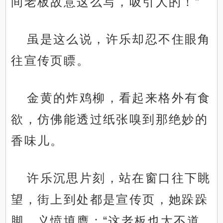
间老板故意这么写，吸引人的！”
虽是这么说，许乐却忍不住眼角
往宣传页瞟。
金黄的炸鸡柳，看起来格外有食
欲，仿佛能透过纸张嗅到那绝妙的
香味儿。
许乐沉思片刻，站在窗口往下眺
望，街上到处都是宣传页，她跺跺
脚，义愤填膺：“这老板也太不道