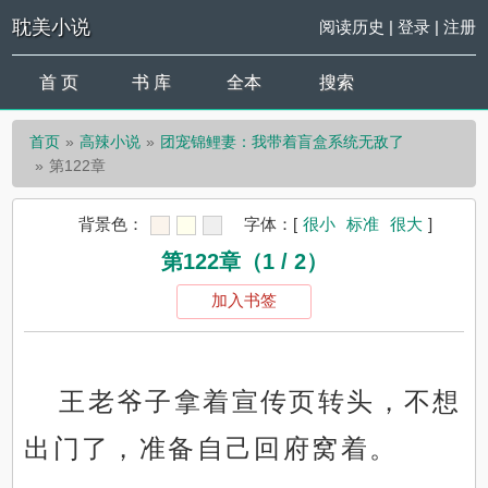
耽美小说
阅读历史
|
登录
|
注册
首 页
书 库
全本
搜索
首页
高辣小说
团宠锦鲤妻：我带着盲盒系统无敌了
第122章
背景色：
字体：
[
很小
标准
很大
]
第122章（1 / 2）
加入书签
王老爷子拿着宣传页转头，不想
出门了，准备自己回府窝着。