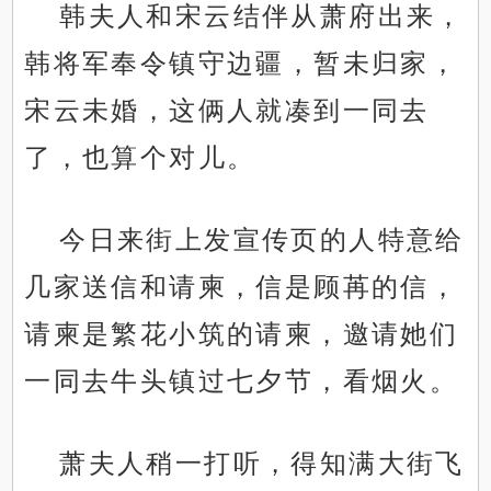
韩夫人和宋云结伴从萧府出来，
韩将军奉令镇守边疆，暂未归家，
宋云未婚，这俩人就凑到一同去
了，也算个对儿。
今日来街上发宣传页的人特意给
几家送信和请柬，信是顾苒的信，
请柬是繁花小筑的请柬，邀请她们
一同去牛头镇过七夕节，看烟火。
萧夫人稍一打听，得知满大街飞