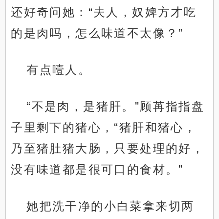
还好奇问她：“夫人，奴婢方才吃
的是肉吗，怎么味道不太像？”
有点噎人。
“不是肉，是猪肝。”顾苒指指盘
子里剩下的猪心，“猪肝和猪心，
乃至猪肚猪大肠，只要处理的好，
没有味道都是很可口的食材。”
她把洗干净的小白菜拿来切两