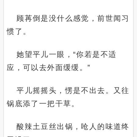
顾苒倒是没什么感觉，前世闻习
惯了。
她望平儿一眼，“你若是不适
应，可以去外面缓缓。”
平儿摇摇头，愣是不出去。又往
锅底添了一把干草。
酸辣土豆丝出锅，呛人的味道终