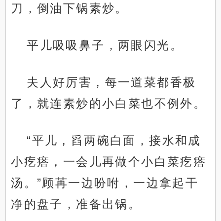
刀，倒油下锅素炒。
平儿吸吸鼻子，两眼闪光。
夫人好厉害，每一道菜都香极
了，就连素炒的小白菜也不例外。
“平儿，舀两碗白面，接水和成
小疙瘩，一会儿再做个小白菜疙瘩
汤。”顾苒一边吩咐，一边拿起干
净的盘子，准备出锅。