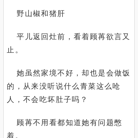
野山椒和猪肝
平儿返回灶前，看着顾苒欲言又
止。
她虽然家境不好，却也是会做饭
的，从来没听说什么青菜这么呛
人，不会吃坏肚子吗？
顾苒不用看都知道她有问题憋
着。