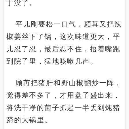
于没了。
平儿刚要松一口气，顾苒又把辣
椒姜丝下了锅，这次味道更大，平
儿忍了忍，最后忍不住，捂着嘴跑
到院子里，猛地咳嗽几声。
顾苒把猪肝和野山椒翻炒一阵，
觉得差不多了，才用盘子盛出来，
将洗干净的菌子抓起一半丢到炖猪
蹄的大锅里。