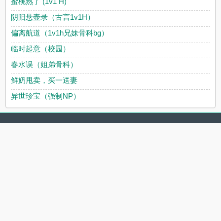
蜜桃熟了 (1v1 H)
阴阳悬壶录（古言1v1H）
偏离航道（1v1h兄妹骨科bg）
临时起意（校园）
春水误（姐弟骨科）
鲜奶甩卖，买一送妻
异世珍宝（强制NP）