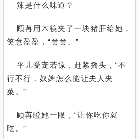
辣是什么味道？
顾苒用木筷夹了一块猪肝给她，
笑意盈盈，“尝尝。”
平儿受宠若惊，赶紧摇头，“不
行不行，奴婢怎么能让夫人夹
菜。”
顾苒瞪她一眼，“让你吃你就
吃。”