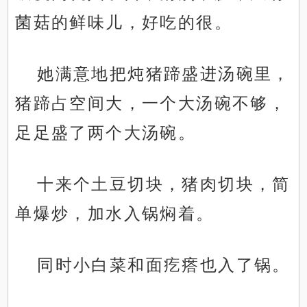
菌菇的鲜味儿，好吃的很。
她满意地把炖猪蹄盛进汤碗里，
猪蹄占空间大，一个大汤碗不够，
足足盛了两个大汤碗。
十来个土豆切块，猪肉切块，简
单爆炒，加水入锅焖着。
同时小白菜和面疙瘩也入了锅。