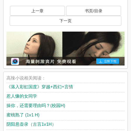
上一章
书页/目录
下一页
高辣小说相关阅读：
《落入彩虹国度》穿越+西幻+言情
惹人慊的女同学
操你，还需要理由吗？(校园H)
蜜桃熟了 (1v1 H)
阴阳悬壶录（古言1v1H）