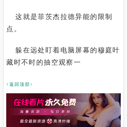
这就是菲茨杰拉德异能的限制
点。
躲在远处盯着电脑屏幕的穆庭叶
藏时不时的抽空观察一
↑返回顶部↑