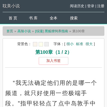
耽美小说
阅读历史
|
登录
|
注册
首 页
书 库
全本
搜索
首页
高辣小说
[综漫] 黑狐狸饲养指南
第100章
背景色：
字体：
[
很小
标准
很大
]
第100章（1 / 2）
加入书签
“我无法确定他们用的是哪一个
频道，就只好使用一些极端手
段。”指甲轻轻点了点中岛敦手中