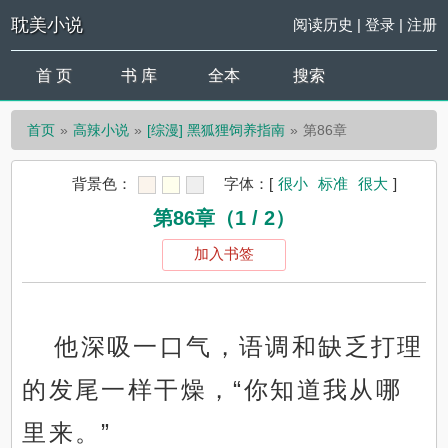
耽美小说
阅读历史
|
登录
|
注册
首 页
书 库
全本
搜索
首页
高辣小说
[综漫] 黑狐狸饲养指南
第86章
背景色：
字体：
[
很小
标准
很大
]
第86章（1 / 2）
加入书签
他深吸一口气，语调和缺乏打理
的发尾一样干燥，“你知道我从哪
里来。”