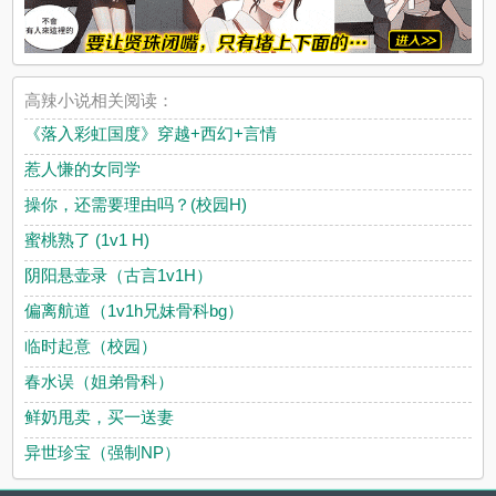
高辣小说相关阅读：
《落入彩虹国度》穿越+西幻+言情
惹人慊的女同学
操你，还需要理由吗？(校园H)
蜜桃熟了 (1v1 H)
阴阳悬壶录（古言1v1H）
偏离航道（1v1h兄妹骨科bg）
临时起意（校园）
春水误（姐弟骨科）
鲜奶甩卖，买一送妻
异世珍宝（强制NP）