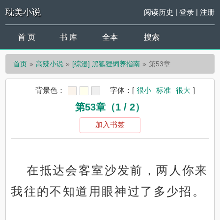
耽美小说
阅读历史
|
登录
|
注册
首 页
书 库
全本
搜索
首页
高辣小说
[综漫] 黑狐狸饲养指南
第53章
背景色：
字体：
[
很小
标准
很大
]
第53章（1 / 2）
加入书签
在抵达会客室沙发前，两人你来
我往的不知道用眼神过了多少招。