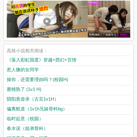
高辣小说相关阅读：
《落入彩虹国度》穿越+西幻+言情
惹人慊的女同学
操你，还需要理由吗？(校园H)
蜜桃熟了 (1v1 H)
阴阳悬壶录（古言1v1H）
偏离航道（1v1h兄妹骨科bg）
临时起意（校园）
春水误（姐弟骨科）