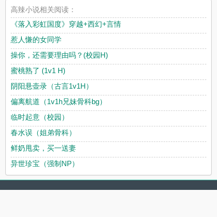
高辣小说相关阅读：
《落入彩虹国度》穿越+西幻+言情
惹人慊的女同学
操你，还需要理由吗？(校园H)
蜜桃熟了 (1v1 H)
阴阳悬壶录（古言1v1H）
偏离航道（1v1h兄妹骨科bg）
临时起意（校园）
春水误（姐弟骨科）
鲜奶甩卖，买一送妻
异世珍宝（强制NP）