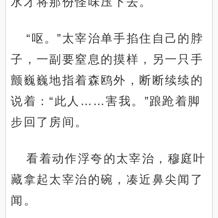
水才将那份怪味压下去。
“呕。”太宰治单手掐住自己的脖
子，一副要窒息的摸样，另一只手
颤巍巍地指着森鸥外，断断续续的
说着：“此人……害我。”踉跄着脚
步回了房间。
看着动作浮夸的太宰治，穆庭叶
藏拿起太宰治的碗，凑近鼻尖闻了
闻。