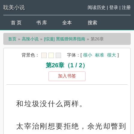
耽美小说
阅读历史
|
登录
|
注册
首 页
书 库
全本
搜索
首页
高辣小说
[综漫] 黑狐狸饲养指南
第26章
背景色：
字体：
[
很小
标准
很大
]
第26章（1 / 2）
加入书签
和垃圾没什么两样。
太宰治刚想要拒绝，余光却瞥到